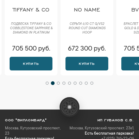
TIFFANY & CO
NO NAME
BV
ПОДВЕСКА TIFFANY & CO
СЕРЬГИ 6,10 CT G/VS2
БРАСЛЕТ 
COBBLESTONE SAPPHIRE &
ROUND CUT DIAMONDS
GOLD & D
DIAMOND IN PLATINUM
HOOP
SIZ
705 500 руб.
672 300 руб.
705 
КУПИТЬ
КУПИТЬ
К
ООО "ВИПЛОМБАРД"
ИП ГУБАНОВ С.В.
Москва
,
Кутузовский проспект,
Москва, Кутузовский проспект, 23к1,
23
Есть бесплатная парковка!