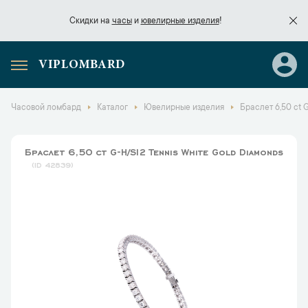
Скидки на
часы
и
ювелирные изделия
!
VIPLOMBARD
Скидки на
часы
и
ювелирные изделия
!
Часовой ломбард
Каталог
Ювелирные изделия
Браслет 6,50 ct 
Браслет 6,50 ct G-H/SI2 Tennis White Gold Diamonds
42839