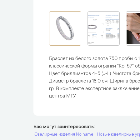
Браслет из белого золота 750 пробы с
классической формы огранки "Кр-57" об
Цвет бриллиантов 4-5 (J-L). Чистота бри
Диаметр браслета 18,0 см. Ширина брасле
гр. В комплекте экспертное заключени
центра МГУ.
Вас могут заинтересовать
Ювелирные изделия No name
Новые ювелирные у