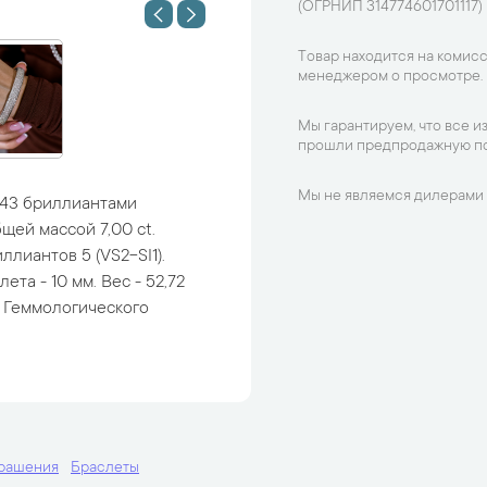
(ОГРНИП 314774601701117)
Товар находится на комисс
менеджером о просмотре.
Мы гарантируем, что все и
прошли предпродажную по
Мы не являемся дилерами 
 143 бриллиантами
щей массой 7,00 ct.
ллиантов 5 (VS2-SI1).
та - 10 мм. Вес - 52,72
е Геммологического
крашения
Браслеты