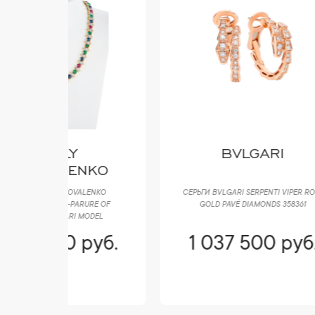
BVLGARI
NKO
LENKO
СЕРЬГИ BVLGARI SERPENTI VIPER ROSE
КОЛ
URE OF
GOLD PAVÉ DIAMONDS 358361
ALH
MODEL
руб.
1 037 500 руб.
1