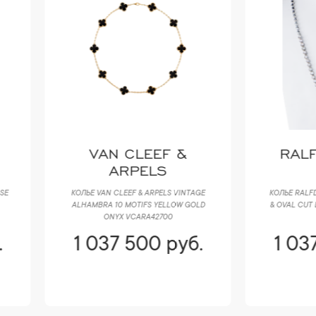
VAN CLEEF &
RALFDIAMONDS
ARPELS
ЬЕ VAN CLEEF & ARPELS VINTAGE
КОЛЬЕ RALFDIAMONDS 6,85 CT ROU
AMBRA 10 MOTIFS YELLOW GOLD
& OVAL CUT DIAMONDS & WHITE GO
ONYX VCARA42700
RDN
 037 500 руб.
1 037 500 руб