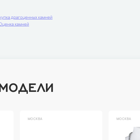
купка драгоценных камней
Оценка камней
 МОДЕЛИ
ВА
МОСКВА