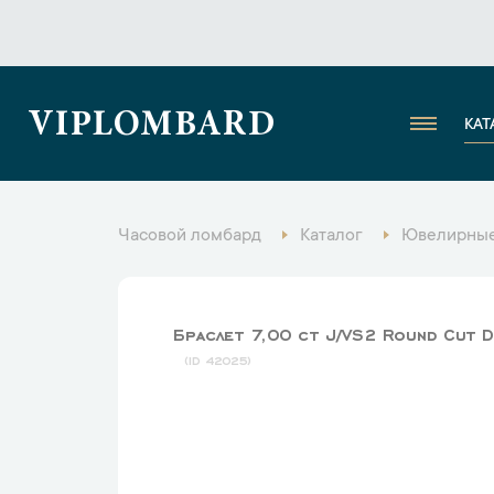
VIPLOMBARD
КАТ
Часовой ломбард
Каталог
Ювелирные
Браслет 7,00 ct J/VS2 Round Cut D
42025