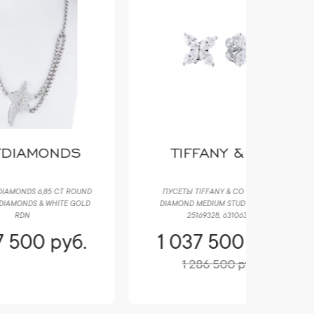
TIFFANY & CO
B
ND
ПУСЕТЫ TIFFANY & CO VICTORIA
БРАСЛЕТ BV
LD
DIAMOND MEDIUM STUD PLATINUM
WHITE G
25169328, 63106380
.
1 037 500 руб.
1 03
1 286 500 руб.