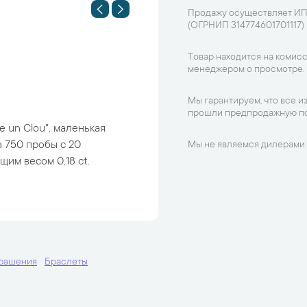
Продажу осуществляет ИП
(ОГРНИП 314774601701117)
Товар находится на комисс
менеджером о просмотре.
Мы гарантируем, что все и
прошли предпродажную по
e un Clou", маленькая
а 750 пробы с 20
Мы не являемся дилерами 
им весом 0,18 ct.
крашения
Браслеты