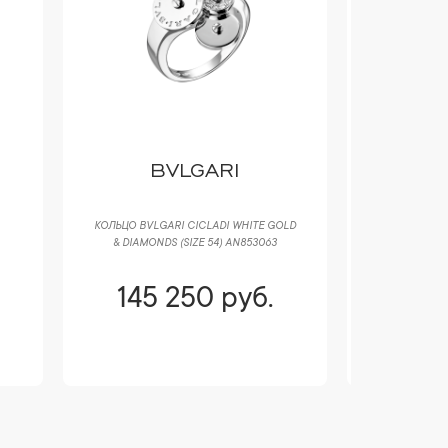
BVLGARI
B
КОЛЬЦО BVLGARI CICLADI WHITE GOLD
КОЛЬЦО BV
& DIAMONDS (SIZE 54) AN853063
GOLD
145 250 руб.
136