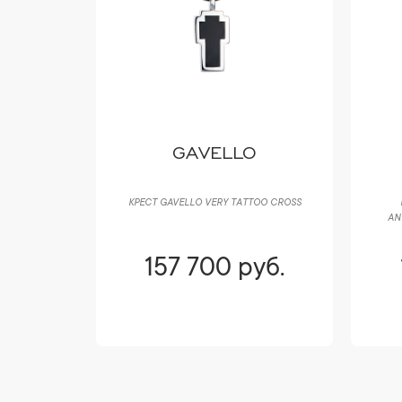
 CO
GAVELLO
BBLES 0,58
КРЕСТ GAVELLO VERY TATTOO CROSS
AN
уб.
157 700 руб.