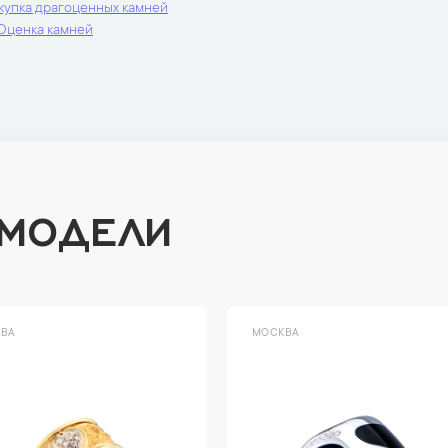
купка драгоценных камней
Оценка камней
 МОДЕЛИ
ВА
МОСКВА