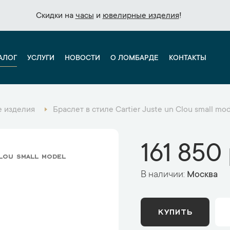
Скидки на
Скидки на
часы
часы
и
и
ювелирные изделия
ювелирные изделия
!
!
АЛОГ
УСЛУГИ
НОВОСТИ
О ЛОМБАРДЕ
КОНТАКТЫ
 изделия
Браслет в стиле Cartier Juste un Clou small mode
161 850 
lou small model
В наличии:
Москва
КУПИТЬ