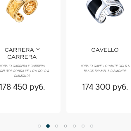
CARRERA Y
GAVELLO
CARRERA
КОЛЬЦО CARRERA Y CARRERA
КОЛЬЦО GAVELLO WHITE GOLD &
GELITOS RONDA YELLOW GOLD &
BLACK ENAMEL & DIAMONDS
DIAMONDS
178 450 руб.
174 300 руб.