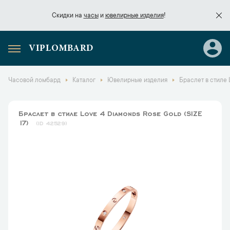
Скидки на
часы
и
ювелирные изделия
!
VIPLOMBARD
Скидки на
часы
и
ювелирные изделия
!
Часовой ломбард
Каталог
Ювелирные изделия
Браслет в стиле 
Браслет в стиле Love 4 Diamonds Rose Gold (SIZE
17)
42529