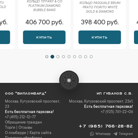
КОЛЬЦО TIFFANY & CO
БРАСЛ
КОЛЬЦО PASQUALE BRUNI
PLATINUM DIAMOND
ASTRALE
РRАTО FIORITO WHITE
BUBBLE BAND
DIAMON
GOLD & DIAMOND
406 700 руб.
398 400 руб.
423 
КУПИТЬ
КУПИТЬ
К
ООО "ВИПЛОМБАРД"
ИП ГУБАНОВ С.В.
Москва
,
Кутузовский проспект,
Москва, Кутузовский проспект, 23к1,
23
Есть бесплатная парковка!
Есть бесплатная парковка!
+7 (925) 761-22-06
+7 (495) 212-12-77
Обращение граждан
+7 (985) 766-28-82
Торги
|
Отзывы
О ломбарде
|
Карта сайта
Whatsapp
Telegram