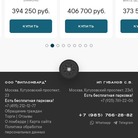
DIAMOND
WHITE GO
394 250 руб.
406 700 руб.
373 
КУПИТЬ
КУПИТЬ
К
ООО "ВИПЛОМБАРД"
ИП ГУБАНОВ С.В.
Москва
,
Кутузовский проспект,
Москва, Кутузовский проспект, 23к1,
23
Есть бесплатная парковка!
Есть бесплатная парковка!
+7 (925) 761-22-06
+7 (495) 212-12-77
Обращение граждан
+7 (985) 766-28-82
Торги
|
Отзывы
О ломбарде
|
Карта сайта
Whatsapp
Telegram
Политика обработки
персональных данных