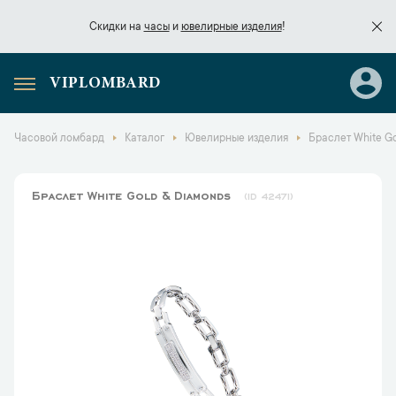
Скидки на
часы
и
ювелирные изделия
!
VIPLOMBARD
Скидки на
часы
и
ювелирные изделия
!
Часовой ломбард
Каталог
Ювелирные изделия
Браслет White G
Браслет White Gold & Diamonds
42471