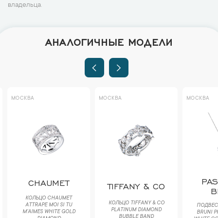
владельца.
АНАЛОГИЧНЫЕ МОДЕЛИ
МОСКВА
МОСКВА
МОСКВА
PA
CHAUMET
TIFFANY & CO
B
КОЛЬЦО CHAUMET
КОЛЬЦО TIFFANY & CO
ATTRAPE MOI SI TU
ПОДВЕС
PLATINUM DIAMOND
M'AIMES WHITE GOLD
BRUNI Р
BUBBLE BAND