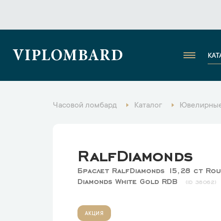
VIPLOMBARD
КАТ
Часовой ломбард
Каталог
Ювелирные
RalfDiamonds
Браслет RalfDiamonds 15,28 ct Ro
Diamonds White Gold RDB
38062
АКЦИЯ