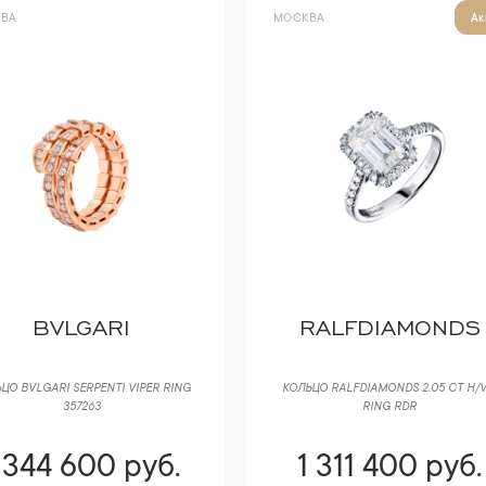
ВА
МОСКВА
Ак
BVLGARI
RALFDIAMONDS
ЦО BVLGARI SERPENTI VIPER RING
КОЛЬЦО RALFDIAMONDS 2.05 CT H/V
357263
RING RDR
 344 600 руб.
1 311 400 руб.