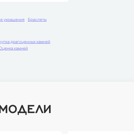
е украшения
Браслеты
купка драгоценных камней
Оценка камней
 МОДЕЛИ