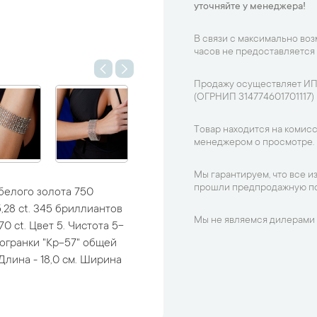
уточняйте у менеджера!
В связи с максимально во
часов не предоставляется
Продажу осуществляет ИП
(ОГРНИП 314774601701117)
Товар находится на комисс
менеджером о просмотре.
Мы гарантируем, что все и
прошли предпродажную по
белого золота 750
28 ct. 345 бриллиантов
Мы не являемся дилерами 
0 ct. Цвет 5. Чистота 5-
огранки "Кр-57" общей
 Длина - 18,0 см. Ширина