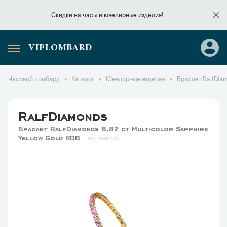
Скидки на
часы
и
ювелирные изделия
!
VIPLOMBARD
Скидки на
часы
и
ювелирные изделия
!
Часовой ломбард
Каталог
Ювелирные изделия
Браслет RalfDiam
RalfDiamonds
Браслет RalfDiamonds 8,82 ct Multicolor Sapphire
Yellow Gold RDB
42877