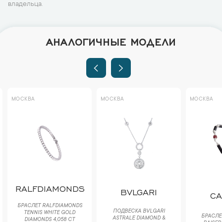
владельца.
АНАЛОГИЧНЫЕ МОДЕЛИ
МОСКВА
МОСКВА
МОСКВА
RALFDIAMONDS
BVLGARI
CA
БРАСЛЕТ RALFDIAMONDS
ПОДВЕСКА BVLGARI
TENNIS WHITE GOLD
БРАСЛЕТ
ASTRALE DIAMOND &
DIAMONDS 4,058 CT