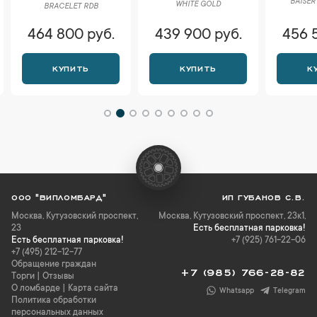
BAISER
WHITE GOLD
BRACELET RDB
464 800 руб.
439 900 руб.
456 
КУПИТЬ
КУПИТЬ
К
ООО "ВИПЛОМБАРД"
ИП ГУБАНОВ С.В.
Москва
,
Кутузовский проспект,
Москва, Кутузовский проспект, 23к1,
23
Есть бесплатная парковка!
Есть бесплатная парковка!
+7 (925) 761-22-06
+7 (495) 212-12-77
Обращение граждан
+7 (985) 766-28-82
Торги
|
Отзывы
О ломбарде
|
Карта сайта
Whatsapp
Telegram
Политика обработки
персональных данных