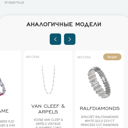
владельца.
АНАЛОГИЧНЫЕ МОДЕЛИ
МОСКВА
Акция
МОСКВА
VAN CLEEF &
RALFDIAMONDS
AME
ARPELS
БРАСЛЕТ RALFDIAMONDS
КОЛЬЕ VAN CLEEF &
WHITE GOLD 23.9 CT
WERS 9,20
ARPELS VINTAGE
PRINCESS CUT DIAMONDS
BY & 9,90