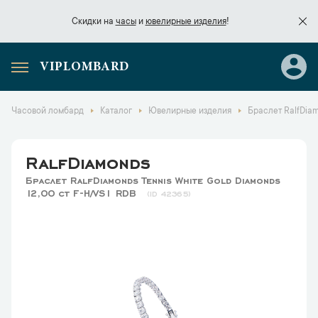
Скидки на
часы
и
ювелирные изделия
!
VIPLOMBARD
Скидки на
часы
и
ювелирные изделия
!
Часовой ломбард
Каталог
Ювелирные изделия
Браслет RalfDiam
RalfDiamonds
Браслет RalfDiamonds Tennis White Gold Diamonds
12,00 ct F-H/VS1 RDB
42365