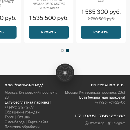
ALHAMBRA LONG
RDB
 & WHITE
NECKLACE 20 MOTIFS
D
VCARF48800
1 585 300 руб.
0 руб.
1 535 500 руб.
2 780 500 руб.
ТЬ
КУПИТЬ
КУПИТЬ
ООО "ВИПЛОМБАРД"
ИП ГУБАНОВ С.В.
Москва
,
Кутузовский проспект,
Москва, Кутузовский проспект, 23к1,
23
Есть бесплатная парковка!
Есть бесплатная парковка!
+7 (925) 761-22-06
+7 (495) 212-12-77
Обращение граждан
+7 (985) 766-28-82
Торги
|
Отзывы
О ломбарде
|
Карта сайта
Whatsapp
Telegram
Политика обработки