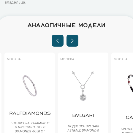
владельца.
АНАЛОГИЧНЫЕ МОДЕЛИ
МОСКВА
МОСКВА
МОСКВА
RALFDIAMONDS
BVLGARI
CA
БРАСЛЕТ RALFDIAMONDS
ПОДВЕСКА BVLGARI
TENNIS WHITE GOLD
БРАСЛЕТ
ASTRALE DIAMOND &
DIAMONDS 4,058 CT