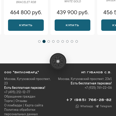
BAISER
WHITE GOLD
BRACELET RDB
464 800 руб.
439 900 руб.
456 
КУПИТЬ
КУПИТЬ
К
ООО "ВИПЛОМБАРД"
ИП ГУБАНОВ С.В.
Москва
,
Кутузовский проспект,
Москва, Кутузовский проспект, 23к1,
23
Есть бесплатная парковка!
Есть бесплатная парковка!
+7 (925) 761-22-06
+7 (495) 212-12-77
Обращение граждан
+7 (985) 766-28-82
Торги
|
Отзывы
О ломбарде
|
Карта сайта
Whatsapp
Telegram
Политика обработки
персональных данных