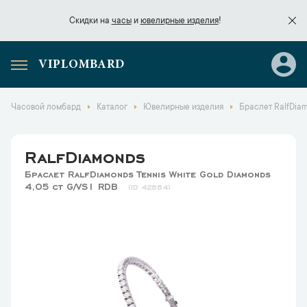
Скидки на
часы
и
ювелирные изделия
!
VIPLOMBARD
Скидки на
часы
и
ювелирные изделия
!
Часовой ломбард
Каталог
Ювелирные изделия
Браслет RalfDiam
RalfDiamonds
Браслет RalfDiamonds Tennis White Gold Diamonds
4,05 ct G/VS1 RDB
42884