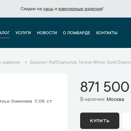
Скидки на
Скидки на
часы
часы
и
и
ювелирные изделия
ювелирные изделия
!
!
АЛОГ
УСЛУГИ
НОВОСТИ
О ЛОМБАРДЕ
КОНТАКТЫ
 изделия
Браслет RalfDiamonds Tennis White Gold Diamo
871 500
В наличии:
Москва
Gold Diamonds 7,05 ct
КУПИТЬ