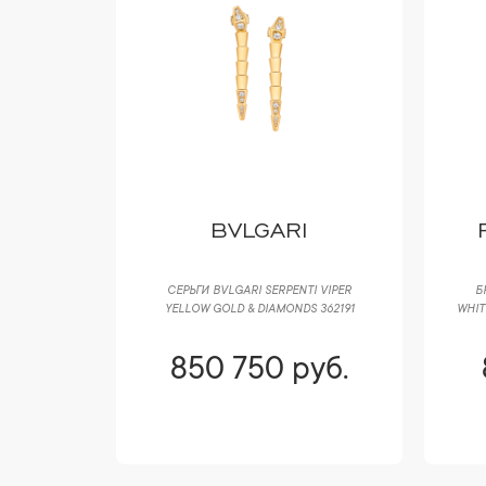
E
BVLGARI
 & BROWN
СЕРЬГИ BVLGARI SERPENTI VIPER
Б
YELLOW GOLD & DIAMONDS 362191
WHIT
уб.
850 750 руб.