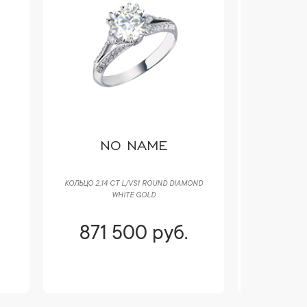
NO NAME
C
КОЛЬЦО 2,14 CT L/VS1 ROUND DIAMOND
ПОДВЕСКА CA
WHITE GOLD
DIA
871 500 руб.
896