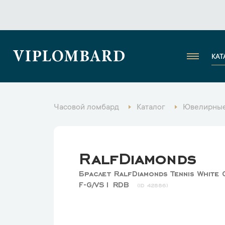
VIPLOMBARD
КАТ
Часовой ломбард
Каталог
Ювелирные
RalfDiamonds
Браслет RalfDiamonds Tennis White 
F-G/VS1 RDB
42886