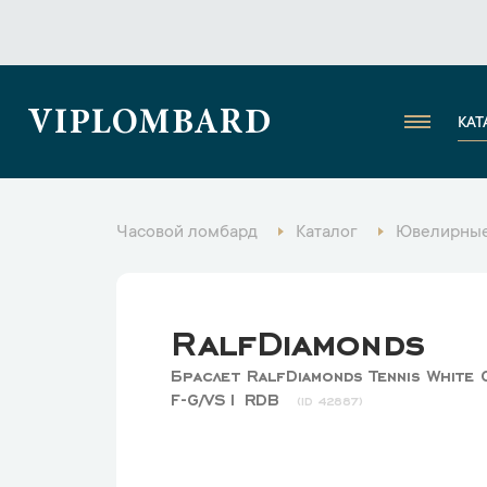
VIPLOMBARD
КАТ
Часовой ломбард
Каталог
Ювелирные
RalfDiamonds
Браслет RalfDiamonds Tennis White 
F-G/VS1 RDB
42887