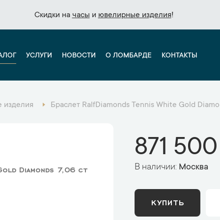
Скидки на
Скидки на
часы
часы
и
и
ювелирные изделия
ювелирные изделия
!
!
АЛОГ
УСЛУГИ
НОВОСТИ
О ЛОМБАРДЕ
КОНТАКТЫ
 изделия
Браслет RalfDiamonds Tennis White Gold Diamo
871 500
В наличии:
Москва
Gold Diamonds 7,06 ct
КУПИТЬ