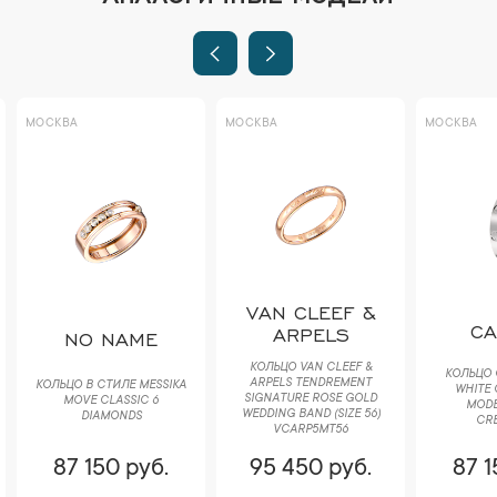
МОСКВА
МОСКВА
МОСКВА
VAN CLEEF &
CA
ARPELS
NO NAME
КОЛЬЦО VAN CLEEF &
КОЛЬЦО 
ARPELS TENDREMENT
КОЛЬЦО В СТИЛЕ MESSIKA
WHITE 
SIGNATURE ROSE GOLD
MOVE CLASSIC 6
MODEL
WEDDING BAND (SIZE 56)
DIAMONDS
CRB
VCARP5MT56
87 150 руб.
95 450 руб.
87 1