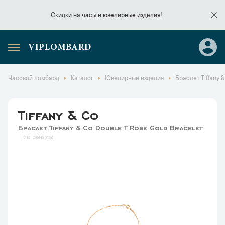
Скидки на
часы
и
ювелирные изделия
!
VIPLOMBARD
Скидки на
часы
и
ювелирные изделия
!
Часовой ломбард
Каталог
Ювелирные изделия
Браслет Tiffany &
Tiffany & Co
Браслет Tiffany & Co Double T Rose Gold Bracelet
39675