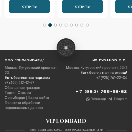
КУПИТЬ
КУПИТЬ
К
ООО "ВИПЛОМБАРД"
ИП ГУБАНОВ С.В.
Москва
,
Кутузовский проспект,
Москва, Кутузовский проспект, 23к1,
23
Есть бесплатная парковка!
Есть бесплатная парковка!
+7 (925) 761-22-06
+7 (495) 212-12-77
Обращение граждан
+7 (985) 766-28-82
Торги
|
Отзывы
О ломбарде
|
Карта сайта
Whatsapp
Telegram
Политика обработки
персональных данных
VIPLOMBARD
ООО «ВИП Ломбард». Все права защищены ©