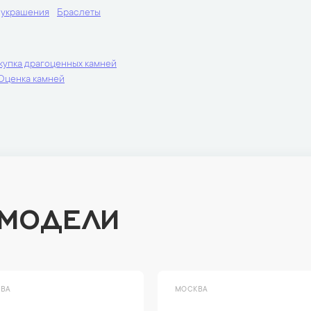
 украшения
Браслеты
купка драгоценных камней
Оценка камней
 МОДЕЛИ
ВА
МОСКВА