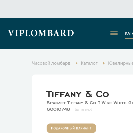
VIPLOMBARD
КАТ
Часовой ломбард
Каталог
Ювелирные
Tiffany & Co
Браслет Tiffany & Co T Wire White G
60010748
16547
ПОДАРОЧНЫЙ ВАРИАНТ