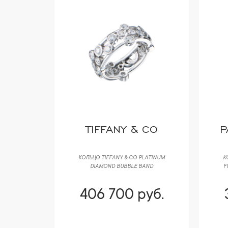
T
TIFFANY & CO
P
MOI SI TU
КОЛЬЦО TIFFANY & CO PLATINUM
К
IAMOND
DIAMOND BUBBLE BAND
F
уб.
406 700 руб.