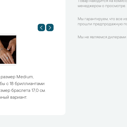
Товар находится на комисс
менеджером о просмотре.
Мы гарантируем, что все и
прошли предпродажную по
Мы не являемся дилерами 
" размер Medium,
бы с 18 бриллиантами
змер браслета 17,0 см.
чный вариант.