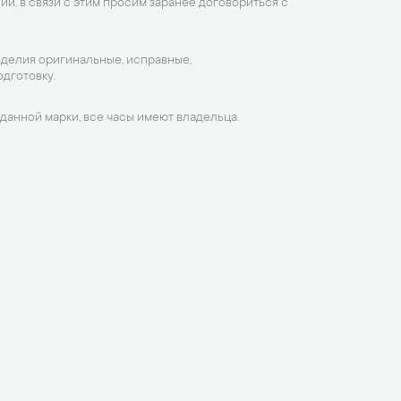
ии, в связи с этим просим заранее договориться с
зделия оригинальные, исправные,
дготовку.
данной марки, все часы имеют владельца.