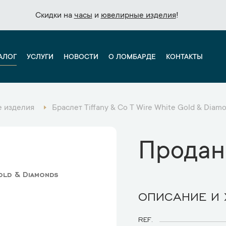
Скидки на
Скидки на
часы
часы
и
и
ювелирные изделия
ювелирные изделия
!
!
АЛОГ
УСЛУГИ
НОВОСТИ
О ЛОМБАРДЕ
КОНТАКТЫ
 изделия
Браслет Tiffany & Co T Wire White Gold & Dia
Продан
old & Diamonds
ОПИСАНИЕ И
REF.