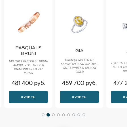
PASQUALE
GIA
BRUNI
КОЛЬЦО GIA 1,20 CT
БРАСЛЕТ PASQUALE BRUNI
ПУСЕТЫ GIA
FANCY YELLOW/VS2 OVAL
AMORE ROSE GOLD &
1,01 CT I
CUT & WHITE & YELLOW
DIAMOND & QUARTZ
DI
GOLD
15827R
481 400 руб.
489 700 руб.
477 
КУПИТЬ
КУПИТЬ
К