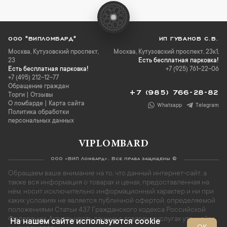
ООО "ВИПЛОМБАРД"
ИП ГУБАНОВ С.В.
Москва
,
Кутузовский проспект,
Москва, Кутузовский проспект, 23к1,
23
Есть бесплатная парковка!
Есть бесплатная парковка!
+7 (925) 761-22-06
+7 (495) 212-12-77
Обращение граждан
+7 (985) 766-28-82
Торги
|
Отзывы
О ломбарде
|
Карта сайта
Whatsapp
Telegram
Политика обработки
персональных данных
VIPLOMBARD
ООО «ВИП Ломбард». Все права защищены ©
Обращаем ваше внимание на то, что данный интернет-сайт, а
также вся информация о товарах и ценах, предоставленная на
нём, носит исключительно информационный характер и ни при
каких условиях не является публичной офертой, определяемой
положениями Статьи 437 Гражданского кодекса Российской
Федерации. Актуальность данных о товарах и услугах уточняйте
На нашем сайте используются cookie