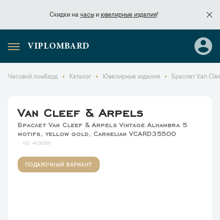
Скидки на
часы
и
ювелирные изделия
!
VIPLOMBARD
Скидки на
часы
и
ювелирные изделия
!
Часовой ломбард
Каталог
Ювелирные изделия
Браслет Van Clee
Van Cleef & Arpels
Браслет Van Cleef & Arpels Vintage Alhambra 5
motifs, yellow gold, Carnelian VCARD35500
41309
ПОДАРОЧНЫЙ ВАРИАНТ