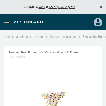
Скидки на
часы
и
ювелирные изделия
!
VIPLOMBARD
Скидки на
часы
и
ювелирные изделия
!
Часовой ломбард
Каталог
Ювелирные изделия
Брошь Bee Brooc
Брошь Bee Brooche Yellow Gold & Diamond
42767