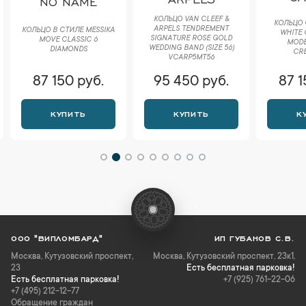
NO NAME
КОЛЬЦО VAN CLEEF &
КОЛЬЦО 
ARPELS TENDREMENT
КОЛЬЦО В СТИЛЕ MESSIKA
WHITE 
SIGNATURE ROSE GOLD
MOVE CLASSIC 6
MODEL
WEDDING BAND (SIZE 56)
DIAMONDS
CRB
VCARP5MT56
87 150 руб.
95 450 руб.
87 1
КУПИТЬ
КУПИТЬ
К
ООО "ВИПЛОМБАРД"
ИП ГУБАНОВ С.В.
Москва
,
Кутузовский проспект,
Москва, Кутузовский проспект, 23к1,
23
Есть бесплатная парковка!
Есть бесплатная парковка!
+7 (925) 761-22-06
+7 (495) 212-12-77
Обращение граждан