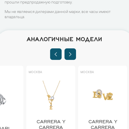
прошли предпродажную подготовку.
Мы не являемся дилерами данной марки, все часы имеют
владельца.
АНАЛОГИЧНЫЕ МОДЕЛИ
МОСКВА
МОСКВА
МОСКВА
CARRERA Y
CARRERA Y
MA
CARRERA
CARRERA