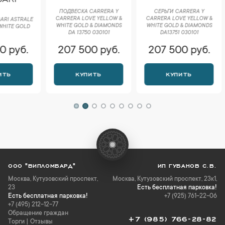
СЕРЬГИ M
ПОДВЕСКА CARRERA Y
СЕРЬГИ CARRERA Y
COLLEC
CARRERA LOVE YELLOW &
CARRERA LOVE YELLOW &
GOLD &
WHITE GOLD & DIAMONDS
WHITE GOLD & DIAMONDS
E
DA 13750 030101
DA13751 030101
207 500 руб.
207 500 руб.
232 
КУПИТЬ
КУПИТЬ
К
ООО "ВИПЛОМБАРД"
ИП ГУБАНОВ С.В.
Москва
,
Кутузовский проспект,
Москва, Кутузовский проспект, 23к1,
23
Есть бесплатная парковка!
Есть бесплатная парковка!
+7 (925) 761-22-06
+7 (495) 212-12-77
Обращение граждан
+7 (985) 766-28-82
Торги
|
Отзывы