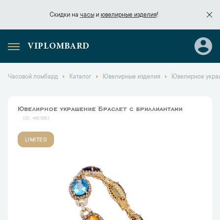
Скидки на
часы
и
ювелирные изделия
!
VIPLOMBARD
Скидки на
часы
и
ювелирные изделия
!
Часовой ломбард
Каталог
Ювелирные изделия
Ювелирное укра
Ювелирное украшение Браслет с бриллиантами
4656
LIMITED