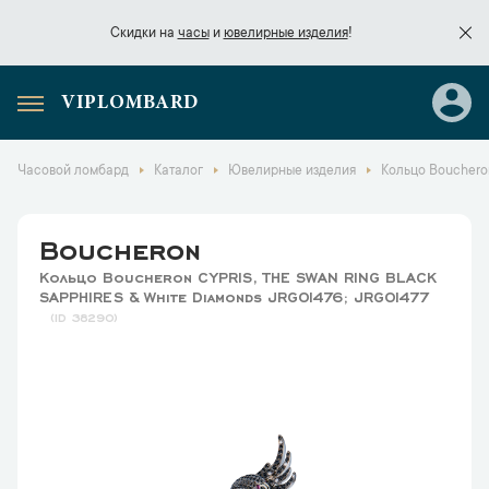
Скидки на
часы
и
ювелирные изделия
!
VIPLOMBARD
Скидки на
часы
и
ювелирные изделия
!
Часовой ломбард
Каталог
Ювелирные изделия
Кольцо Bouchero
Boucheron
Кольцо Boucheron CYPRIS, THE SWAN RING BLACK
SAPPHIRES & White Diamonds JRG01476; JRG01477
38290