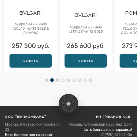
BVLGARI
POM
BVLGARI
ПОДВЕСКА BVLGARI
СЕРЬГИ
ПОДВЕСКА BVLGARI
CICLADI WHITE GOLD &
YELLOW 
ASTRALE WHITE GOLD
DIAMOND
OVAL HOO
257 300 руб.
265 600 руб.
273 
КУПИТЬ
КУПИТЬ
К
ООО "ВИПЛОМБАРД"
ИП ГУБАНОВ С.В.
Москва
,
Кутузовский проспект,
Москва, Кутузовский проспект, 23к1,
23
Есть бесплатная парковка!
Есть бесплатная парковка!
+7 (925) 761-22-06