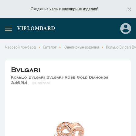
Скидки на
часы
и
ювелирные изделия
!
VIPLOMBARD
Скидки на
часы
и
ювелирные изделия
!
Часовой ломбард
Каталог
Ювелирные изделия
Кольцо Bvlgari B
Bvlgari
Кольцо Bvlgari Bvlgari-Rose Gold Diamonds
346214
36723