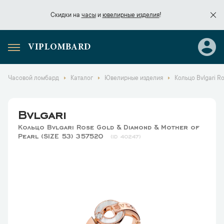
Скидки на
часы
и
ювелирные изделия
!
VIPLOMBARD
Скидки на
часы
и
ювелирные изделия
!
Часовой ломбард
Каталог
Ювелирные изделия
Кольцо Bvlgari Ro
Bvlgari
Кольцо Bvlgari Rose Gold & Diamond & Mother of
Pearl (SIZE 53) 357520
40247