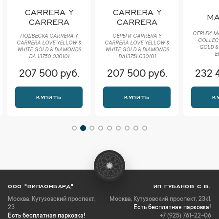
CARRERA Y
CARRERA Y
MA
CARRERA
CARRERA
СЕРЬГИ M
ПОДВЕСКА CARRERA Y
СЕРЬГИ CARRERA Y
COLLEC
CARRERA LOVE YELLOW &
CARRERA LOVE YELLOW &
GOLD &
WHITE GOLD & DIAMONDS
WHITE GOLD & DIAMONDS
E
DA 13750 030101
DA13751 030101
207 500 руб.
207 500 руб.
232 
КУПИТЬ
КУПИТЬ
К
ООО "ВИПЛОМБАРД"
ИП ГУБАНОВ С.В.
Москва
,
Кутузовский проспект,
Москва, Кутузовский проспект, 23к1,
23
Есть бесплатная парковка!
Есть бесплатная парковка!
+7 (925) 761-22-06