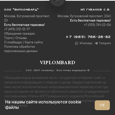
ООО "ВИПЛОМБАРД"
ИП ГУБАНОВ С.В.
Москва
,
Кутузовский проспект,
Москва, Кутузовский проспект, 23к1,
23
Есть бесплатная парковка!
Есть бесплатная парковка!
+7 (925) 761-22-06
+7 (495) 212-12-77
Обращение граждан
+7 (985) 766-28-82
Торги
|
Отзывы
О ломбарде
|
Карта сайта
Whatsapp
Telegram
Политика обработки
персональных данных
VIPLOMBARD
ООО «ВИП Ломбард». Все права защищены ©
Обращаем ваше внимание на то, что данный интернет-сайт, а
также вся информация о товарах и ценах, предоставленная на
нём, носит исключительно информационный характер и ни при
каких условиях не является публичной офертой, определяемой
положениями Статьи 437 Гражданского кодекса Российской
Федерации. Актуальность данных о товарах и услугах уточняйте
На нашем сайте используются cookie
ОК
у менеджеров.
файлы