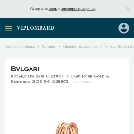
Скидки на
часы
и
ювелирные изделия
!
VIPLOMBARD
Скидки на
часы
и
ювелирные изделия
!
Часовой ломбард
Каталог
Ювелирные изделия
Кольцо Bvlgari B
Bvlgari
Кольцо Bvlgari B.Zero1 3-Band Rose Gold &
Diamonds (SIZE 54) 358973
40258