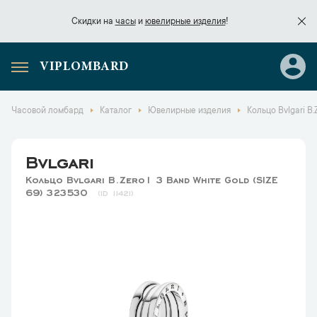
Скидки на
часы
и
ювелирные изделия
!
VIPLOMBARD
Скидки на
часы
и
ювелирные изделия
!
Часовой ломбард
Каталог
Ювелирные изделия
Кольцо Bvlgari B.
Bvlgari
Кольцо Bvlgari B.Zero1 3 Band White Gold (SIZE
69) 323530
11421