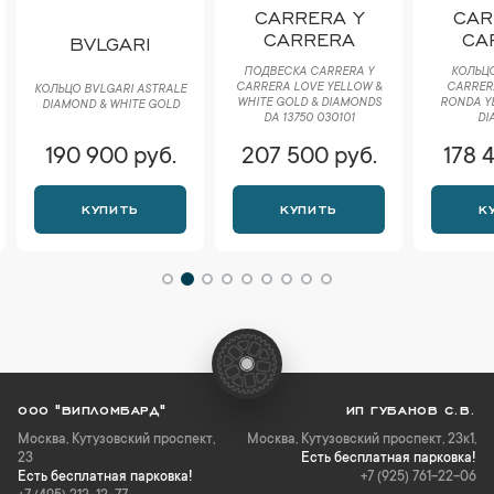
CARRERA Y
CAR
CARRERA
CA
BVLGARI
ПОДВЕСКА CARRERA Y
КОЛЬЦО
CARRERA LOVE YELLOW &
CARRER
КОЛЬЦО BVLGARI ASTRALE
WHITE GOLD & DIAMONDS
RONDA Y
DIAMOND & WHITE GOLD
DA 13750 030101
DI
190 900 руб.
207 500 руб.
178 
КУПИТЬ
КУПИТЬ
К
ООО "ВИПЛОМБАРД"
ИП ГУБАНОВ С.В.
Москва
,
Кутузовский проспект,
Москва, Кутузовский проспект, 23к1,
23
Есть бесплатная парковка!
Есть бесплатная парковка!
+7 (925) 761-22-06