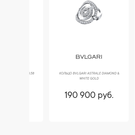
 CO
BVLGARI
BBLES 0,58
КОЛЬЦО BVLGARI ASTRALE DIAMOND &
ПОД
WHITE GOLD
YELL
уб.
190 900 руб.