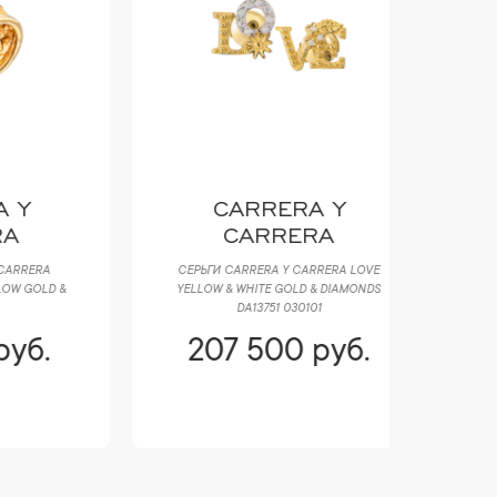
CARRERA Y
G
CARRERA
СЕРЬГИ CARRERA Y CARRERA LOVE
КОЛЬЦО G
&
YELLOW & WHITE GOLD & DIAMONDS
BLACK 
DA13751 030101
207 500 руб.
174