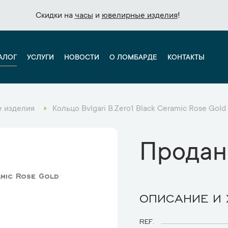
Скидки на
Скидки на
часы
часы
и
и
ювелирные изделия
ювелирные изделия
!
!
АЛОГ
УСЛУГИ
НОВОСТИ
О ЛОМБАРДЕ
КОНТАКТЫ
 изделия
Кольцо Bvlgari B.Zero1 Black Ceramic Rose Gol
Продан
amic Rose Gold
ОПИСАНИЕ И
REF.