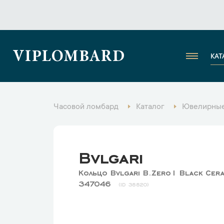
VIPLOMBARD
КАТ
Часовой ломбард
Каталог
Ювелирные
Bvlgari
Кольцо Bvlgari B.Zero1 Black Cer
347046
38820