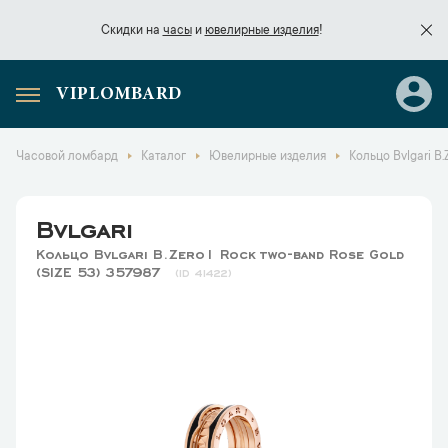
Скидки на
часы
и
ювелирные изделия
!
VIPLOMBARD
Скидки на
часы
и
ювелирные изделия
!
Часовой ломбард
Каталог
Ювелирные изделия
Кольцо Bvlgari B
Bvlgari
Кольцо Bvlgari B.Zero1 Rock two-band Rose Gold
(SIZE 53) 357987
41422