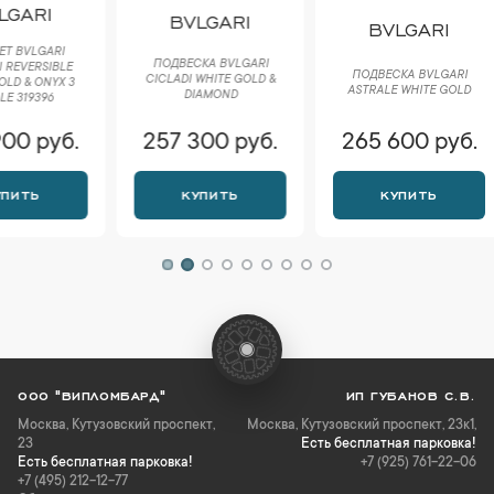
BVLGARI
POM
BVLGARI
ПОДВЕСКА BVLGARI
СЕРЬГ
ПОДВЕСКА BVLGARI
CICLADI WHITE GOLD &
YELLOW
ASTRALE WHITE GOLD
DIAMOND
OVAL HOO
257 300 руб.
265 600 руб.
273 
КУПИТЬ
КУПИТЬ
К
ООО "ВИПЛОМБАРД"
ИП ГУБАНОВ С.В.
Москва
,
Кутузовский проспект,
Москва, Кутузовский проспект, 23к1,
23
Есть бесплатная парковка!
Есть бесплатная парковка!
+7 (925) 761-22-06
+7 (495) 212-12-77