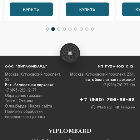
КУПИТЬ
КУПИТЬ
К
ООО "ВИПЛОМБАРД"
ИП ГУБАНОВ С.В.
Москва
,
Кутузовский проспект,
Москва, Кутузовский проспект, 23к1,
23
Есть бесплатная парковка!
Есть бесплатная парковка!
+7 (925) 761-22-06
+7 (495) 212-12-77
Обращение граждан
+7 (985) 766-28-82
Торги
|
Отзывы
О ломбарде
|
Карта сайта
Whatsapp
Telegram
Политика обработки
персональных данных
VIPLOMBARD
ООО «ВИП Ломбард». Все права защищены ©