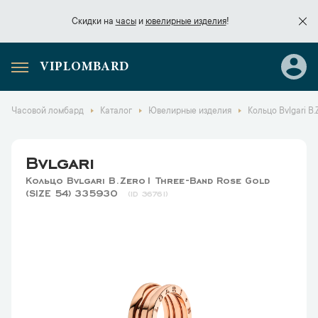
Скидки на
часы
и
ювелирные изделия
!
VIPLOMBARD
Скидки на
часы
и
ювелирные изделия
!
Часовой ломбард
Каталог
Ювелирные изделия
Кольцо Bvlgari B
Bvlgari
Кольцо Bvlgari B.Zero1 Three-Band Rose Gold
(SIZE 54) 335930
36761