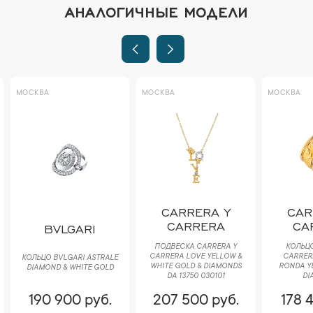
АНАЛОГИЧНЫЕ МОДЕЛИ
МОСКВА
МОСКВА
МОСКВА
CARRERA Y
CAR
CARRERA
CA
BVLGARI
ПОДВЕСКА CARRERA Y
КОЛЬЦО
CARRERA LOVE YELLOW &
CARRER
КОЛЬЦО BVLGARI ASTRALE
WHITE GOLD & DIAMONDS
RONDA Y
DIAMOND & WHITE GOLD
DA 13750 030101
DI
190 900 руб.
207 500 руб.
178 