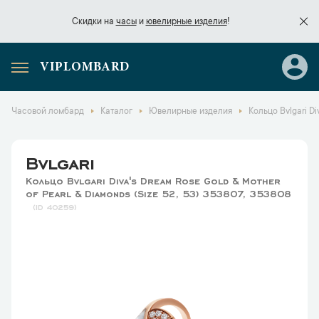
Скидки на
часы
и
ювелирные изделия
!
VIPLOMBARD
Скидки на
часы
и
ювелирные изделия
!
Часовой ломбард
Каталог
Ювелирные изделия
Кольцо Bvlgari Di
Bvlgari
Кольцо Bvlgari Diva's Dream Rose Gold & Mother
of Pearl & Diamonds (Size 52, 53) 353807, 353808
40259