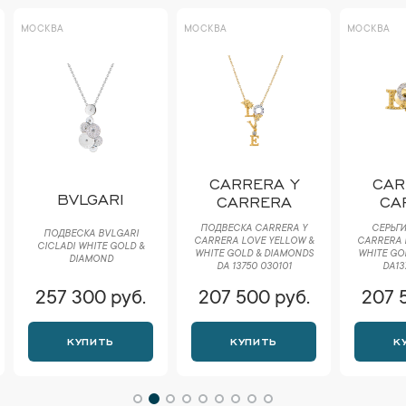
МОСКВА
МОСКВА
МОСКВА
CARRERA Y
CAR
BVLGARI
CARRERA
CA
ПОДВЕСКА CARRERA Y
СЕРЬГИ
ПОДВЕСКА BVLGARI
CARRERA LOVE YELLOW &
CARRERA 
CICLADI WHITE GOLD &
WHITE GOLD & DIAMONDS
WHITE GO
DIAMOND
DA 13750 030101
DA13
257 300 руб.
207 500 руб.
207 
КУПИТЬ
КУПИТЬ
К