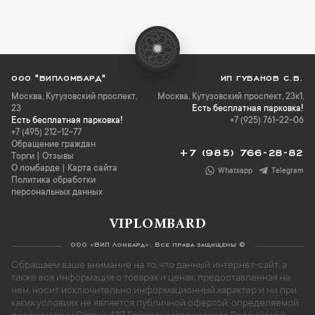
ООО "ВИПЛОМБАРД"
ИП ГУБАНОВ С.В.
Москва
,
Кутузовский проспект,
Москва, Кутузовский проспект, 23к1,
23
Есть бесплатная парковка!
Есть бесплатная парковка!
+7 (925) 761-22-06
+7 (495) 212-12-77
Обращение граждан
+7 (985) 766-28-82
Торги
|
Отзывы
О ломбарде
|
Карта сайта
Whatsapp
Telegram
Политика обработки
персональных данных
VIPLOMBARD
ООО «ВИП Ломбард». Все права защищены ©
Обращаем ваше внимание на то, что данный интернет-сайт, а
также вся информация о товарах и ценах, предоставленная на
нём, носит исключительно информационный характер и ни при
каких условиях не является публичной офертой, определяемой