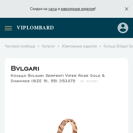
Скидки на
часы
и
ювелирные изделия
!
VIPLOMBARD
Скидки на
часы
и
ювелирные изделия
!
Часовой ломбард
Каталог
Ювелирные изделия
Кольцо Bvlgari Se
Bvlgari
Кольцо Bvlgari Serpenti Viper Rose Gold &
Diamonds (SIZE 51, 55) 353272
40748