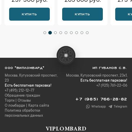
257 300 руб.
265 600 руб.
273 
КУПИТЬ
КУПИТЬ
К
ООО "ВИПЛОМБАРД"
ИП ГУБАНОВ С.В.
Москва
,
Кутузовский проспект,
Москва, Кутузовский проспект, 23к1,
23
Есть бесплатная парковка!
Есть бесплатная парковка!
+7 (925) 761-22-06
+7 (495) 212-12-77
Обращение граждан
+7 (985) 766-28-82
Торги
|
Отзывы
О ломбарде
|
Карта сайта
Whatsapp
Telegram
Политика обработки
персональных данных
VIPLOMBARD