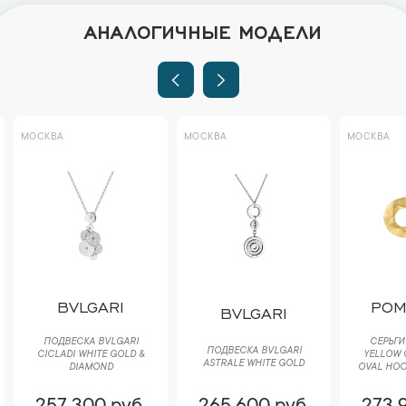
АНАЛОГИЧНЫЕ МОДЕЛИ
МОСКВА
МОСКВА
МОСКВА
BVLGARI
POM
BVLGARI
ПОДВЕСКА BVLGARI
СЕРЬГИ
ПОДВЕСКА BVLGARI
CICLADI WHITE GOLD &
YELLOW 
ASTRALE WHITE GOLD
DIAMOND
OVAL HOO