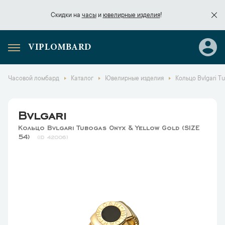
Скидки на
часы
и
ювелирные изделия
!
VIPLOMBARD
Скидки на
часы
и
ювелирные изделия
!
Часовой ломбард
Каталог
Ювелирные изделия
Кольцо Bvlgari Tu
Bvlgari
Кольцо Bvlgari Tubogas Onyx & Yellow Gold (SIZE
54)
42006