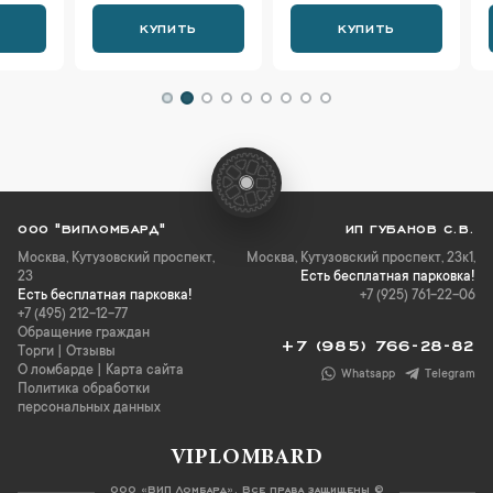
КУПИТЬ
КУПИТЬ
К
ООО "ВИПЛОМБАРД"
ИП ГУБАНОВ С.В.
Москва
,
Кутузовский проспект,
Москва, Кутузовский проспект, 23к1,
23
Есть бесплатная парковка!
Есть бесплатная парковка!
+7 (925) 761-22-06
+7 (495) 212-12-77
Обращение граждан
+7 (985) 766-28-82
Торги
|
Отзывы
О ломбарде
|
Карта сайта
Whatsapp
Telegram
Политика обработки
персональных данных
VIPLOMBARD
ООО «ВИП Ломбард». Все права защищены ©