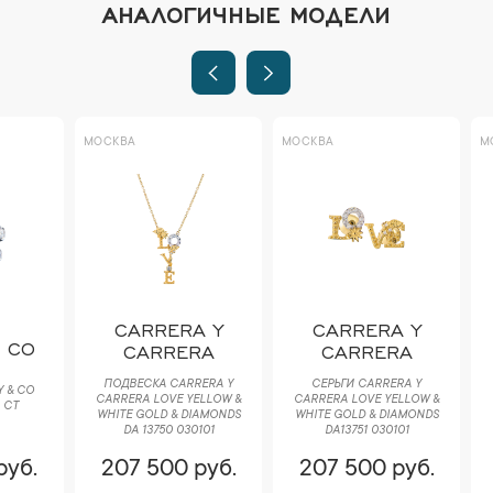
АНАЛОГИЧНЫЕ МОДЕЛИ
МОСКВА
МОСКВА
МОСКВА
CARRERA Y
CARRERA Y
MA
CARRERA
CARRERA
СЕРЬГИ M
ПОДВЕСКА CARRERA Y
СЕРЬГИ CARRERA Y
COLLEC
CARRERA LOVE YELLOW &
CARRERA LOVE YELLOW &
GOLD &
WHITE GOLD & DIAMONDS
WHITE GOLD & DIAMONDS
E
DA 13750 030101
DA13751 030101
207 500 руб.
207 500 руб.
232 