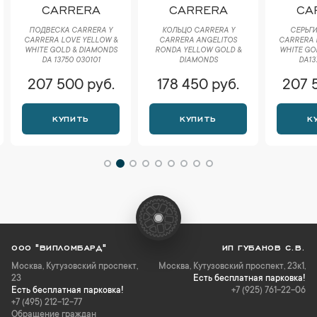
CARRERA
CARRERA
CA
ПОДВЕСКА CARRERA Y
КОЛЬЦО CARRERA Y
СЕРЬГИ
CARRERA LOVE YELLOW &
CARRERA ANGELITOS
CARRERA 
WHITE GOLD & DIAMONDS
RONDA YELLOW GOLD &
WHITE GO
DA 13750 030101
DIAMONDS
DA13
207 500 руб.
178 450 руб.
207 
КУПИТЬ
КУПИТЬ
К
ООО "ВИПЛОМБАРД"
ИП ГУБАНОВ С.В.
Москва
,
Кутузовский проспект,
Москва, Кутузовский проспект, 23к1,
23
Есть бесплатная парковка!
Есть бесплатная парковка!
+7 (925) 761-22-06
+7 (495) 212-12-77
Обращение граждан