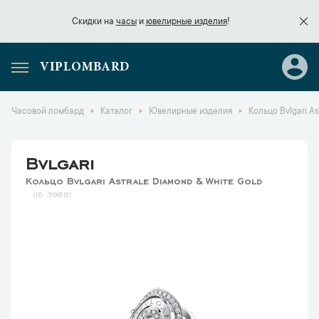
Скидки на
часы
и
ювелирные изделия
!
VIPLOMBARD
Скидки на
часы
и
ювелирные изделия
!
Часовой ломбард
Каталог
Ювелирные изделия
Кольцо Bvlgari As
Bvlgari
Кольцо Bvlgari Astrale Diamond & White Gold
3968