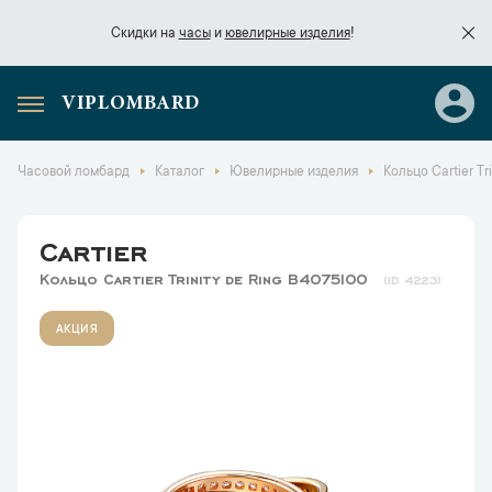
Скидки на
часы
и
ювелирные изделия
!
VIPLOMBARD
Скидки на
часы
и
ювелирные изделия
!
Часовой ломбард
Каталог
Ювелирные изделия
Кольцо Cartier Tr
Cartier
Кольцо Cartier Trinity de Ring B4075100
4223
АКЦИЯ