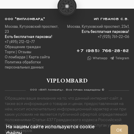
ООО "ВИПЛОМБАРД"
ИП ГУБАНОВ С.В.
Москва
,
Кутузовский проспект,
Москва, Кутузовский проспект, 23к1,
23
Есть бесплатная парковка!
Есть бесплатная парковка!
+7 (925) 761-22-06
+7 (495) 212-12-77
Обращение граждан
+7 (985) 766-28-82
Торги
|
Отзывы
О ломбарде
|
Карта сайта
Whatsapp
Telegram
Политика обработки
персональных данных
VIPLOMBARD
ООО «ВИП Ломбард». Все права защищены ©
Обращаем ваше внимание на то, что данный интернет-сайт, а
также вся информация о товарах и ценах, предоставленная на
нём, носит исключительно информационный характер и ни при
каких условиях не является публичной офертой, определяемой
положениями Статьи 437 Гражданского кодекса Российской
Федерации. Актуальность данных о товарах и услугах уточняйте
На нашем сайте используются cookie
ОК
у менеджеров.
файлы