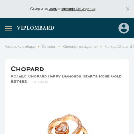
Скидки на
часы
и
ювелирные изделия
!
VIPLOMBARD
Скидки на
часы
и
ювелирные изделия
!
Часовой ломбард
Каталог
Ювелирные изделия
Кольцо Chopard 
Chopard
Кольцо Chopard Happy Diamonds Hearts Rose Gold
827482
4343