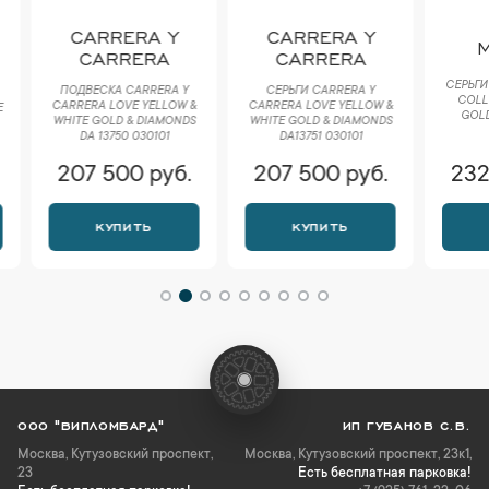
CARRERA Y
CARRERA Y
MA
CARRERA
CARRERA
СЕРЬГИ M
ПОДВЕСКА CARRERA Y
СЕРЬГИ CARRERA Y
COLLEC
CARRERA LOVE YELLOW &
CARRERA LOVE YELLOW &
GOLD &
WHITE GOLD & DIAMONDS
WHITE GOLD & DIAMONDS
E
DA 13750 030101
DA13751 030101
207 500 руб.
207 500 руб.
232 
КУПИТЬ
КУПИТЬ
К
ООО "ВИПЛОМБАРД"
ИП ГУБАНОВ С.В.
Москва
,
Кутузовский проспект,
Москва, Кутузовский проспект, 23к1,
23
Есть бесплатная парковка!