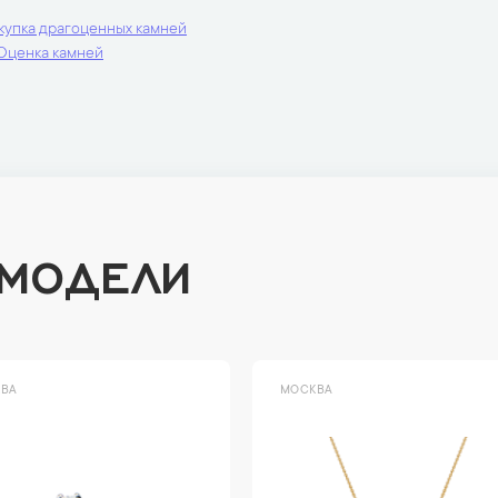
купка драгоценных камней
Оценка камней
 МОДЕЛИ
ВА
МОСКВА