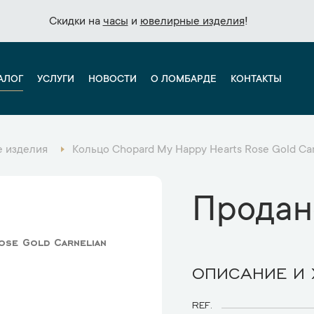
Скидки на
Скидки на
часы
часы
и
и
ювелирные изделия
ювелирные изделия
!
!
АЛОГ
УСЛУГИ
НОВОСТИ
О ЛОМБАРДЕ
КОНТАКТЫ
 изделия
Кольцо Chopard My Happy Hearts Rose Gold Ca
Продан
ose Gold Carnelian
ОПИСАНИЕ И
REF.