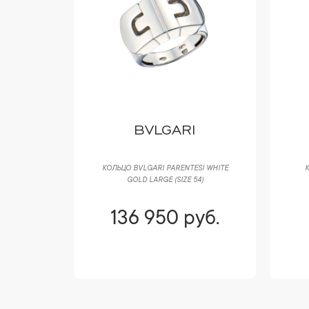
BVLGARI
WHITE GOLD
КОЛЬЦО BVLGARI PARENTESI WHITE
К
N853063
GOLD LARGE (SIZE 54)
уб.
136 950 руб.