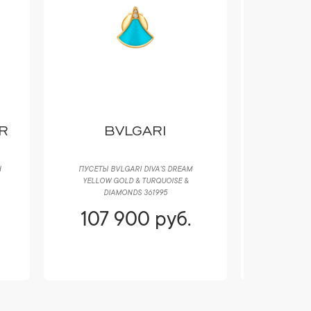
R
BVLGARI
B
H
ПУСЕТЫ BVLGARI DIVA'S DREAM
ПУСЕТЫ BVL
YELLOW GOLD & TURQUOISE &
GOLD & C
DIAMONDS 361995
107 900 руб.
107