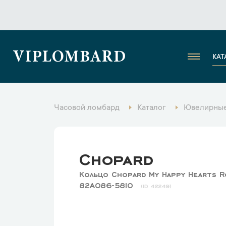
VIPLOMBARD
КАТ
Часовой ломбард
Каталог
Ювелирные
Chopard
Кольцо Chopard My Happy Hearts R
82A086-5810
42249