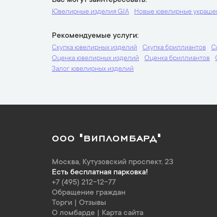
Вас могут заинтересовать
Ювелирные изделия GIA
Новые ювелирные украше
Рекомендуемые услуги
Скупка ювелирных изделий
Скупка бриллиантов
С
Оценка ювелирных изделий
Оценка бриллиантов
Залог ювелирных изделий
ООО "ВИПЛОМБАРД"
Москва
,
Кутузовский проспект, 23
Есть бесплатная парковка!
+7 (495) 212-12-77
Обращение граждан
Торги
|
Отзывы
О ломбарде
|
Карта сайта