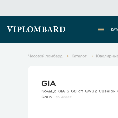
VIPLOMBARD
КАТ
Часовой ломбард
Каталог
Ювелирные
GIA
Кольцо GIA 5,68 ct G/VS2 Cushion 
Gold
40629