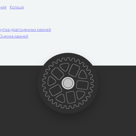
ния
Кольца
купка драгоценных камней
Оценка камней