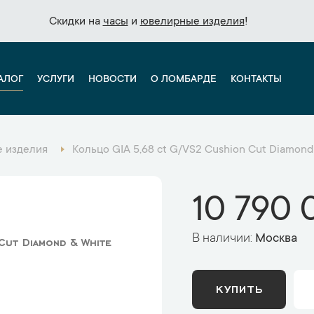
Скидки на
Скидки на
часы
часы
и
и
ювелирные изделия
ювелирные изделия
!
!
АЛОГ
УСЛУГИ
НОВОСТИ
О ЛОМБАРДЕ
КОНТАКТЫ
 изделия
Кольцо GIA 5,68 ct G/VS2 Cushion Cut Diamond
10 790 
В наличии:
Москва
Cut Diamond & White
КУПИТЬ