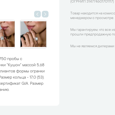
(ОГРНИП 314774601701117)
Товар находится на комисс
менеджером о просмотре.
Мы гарантируем, что все и
прошли предпродажную по
Мы не являемся дилерами 
750 пробы с
ки "Кушон" массой 5,68
риллиантов формы огранки
азмер кольца - 17,0 (53).
 сертификат GIA. Размер
анию.