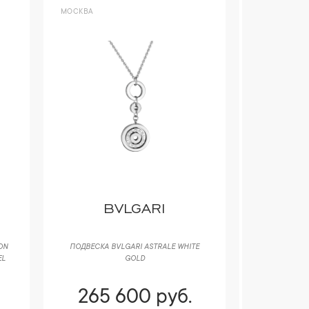
МОСКВА
МОСКВА
BVLGARI
PO
ON
ПОДВЕСКА BVLGARI ASTRALE WHITE
СЕРЬГИ PO
EL
GOLD
CURVED OV
265 600 руб.
273