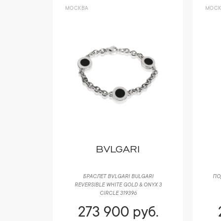
МОСКВА
МОСК
 CO
BVLGARI
BLES 0,70
БРАСЛЕТ BVLGARI BULGARI
ПО
REVERSIBLE WHITE GOLD & ONYX 3
CIRCLE 319396
уб.
273 900 руб.