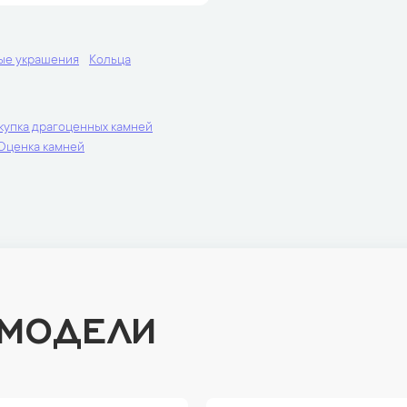
ые украшения
Кольца
купка драгоценных камней
Оценка камней
 МОДЕЛИ