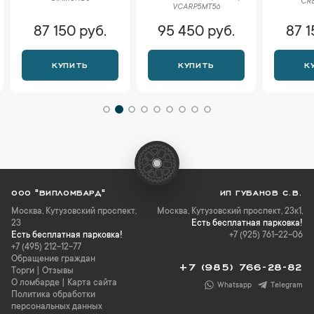
CRB
VCARP5MT56
87 150 руб.
95 450 руб.
87 1
КУПИТЬ
КУПИТЬ
К
ООО "ВИПЛОМБАРД"
ИП ГУБАНОВ С.В.
Москва
,
Кутузовский проспект,
Москва, Кутузовский проспект, 23к1,
23
Есть бесплатная парковка!
Есть бесплатная парковка!
+7 (925) 761-22-06
+7 (495) 212-12-77
Обращение граждан
+7 (985) 766-28-82
Торги
|
Отзывы
О ломбарде
|
Карта сайта
Whatsapp
Telegram
Политика обработки
персональных данных