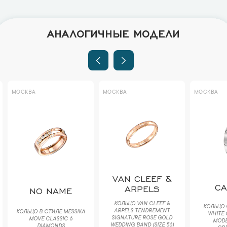
АНАЛОГИЧНЫЕ МОДЕЛИ
МОСКВА
МОСКВА
МОСКВА
VAN CLEEF &
CA
ARPELS
NO NAME
КОЛЬЦО VAN CLEEF &
КОЛЬЦО 
ARPELS TENDREMENT
КОЛЬЦО В СТИЛЕ MESSIKA
WHITE 
SIGNATURE ROSE GOLD
MOVE CLASSIC 6
MODEL
WEDDING BAND (SIZE 56)
DIAMONDS