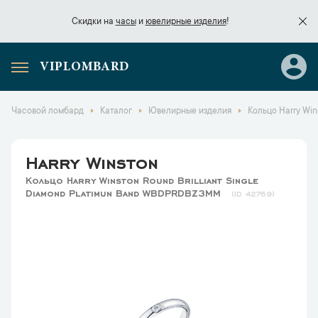
Скидки на
часы
и
ювелирные изделия
!
VIPLOMBARD
Скидки на
часы
и
ювелирные изделия
!
Часовой ломбард
Каталог
Ювелирные изделия
Кольцо Harry Win
Harry Winston
Кольцо Harry Winston Round Brilliant Single
Diamond Platimun Band WBDPRDBZ3MM
42769