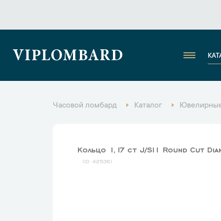
VIPLOMBARD
КАТ
Часовой ломбард
Каталог
Ювелирные
Кольцо 1,17 ct J/SI1 Round Cut Di
42536