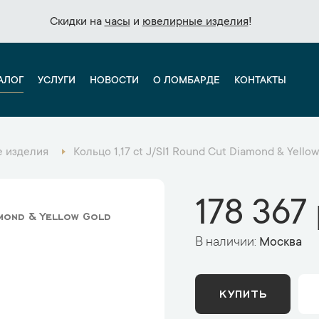
Скидки на
Скидки на
часы
часы
и
и
ювелирные изделия
ювелирные изделия
!
!
АЛОГ
УСЛУГИ
НОВОСТИ
О ЛОМБАРДЕ
КОНТАКТЫ
 изделия
Кольцо 1,17 ct J/SI1 Round Cut Diamond & Yello
178 367 
amond & Yellow Gold
В наличии:
Москва
КУПИТЬ