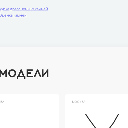
купка драгоценных камней
Оценка камней
 МОДЕЛИ
ВА
МОСКВА