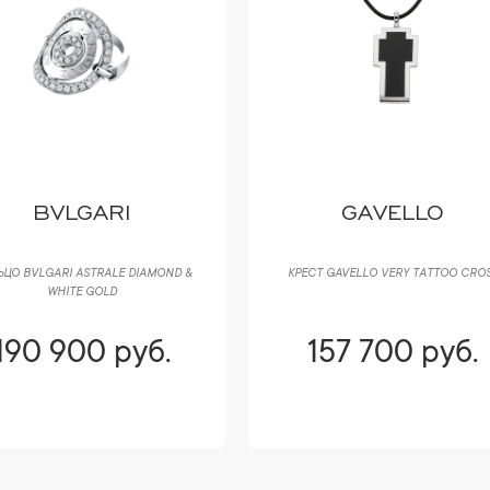
GAVELLO
CARRERA Y
CARRERA
СТ GAVELLO VERY TATTOO CROSS
КОЛЬЦО CARRERA Y CARRERA
ANGELITOS RONDA YELLOW GOLD 
DIAMONDS
157 700 руб.
178 450 руб.