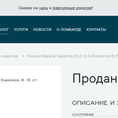
Скидки на
Скидки на
часы
часы
и
и
ювелирные изделия
ювелирные изделия
!
!
АЛОГ
УСЛУГИ
НОВОСТИ
О ЛОМБАРДЕ
КОНТАКТЫ
 изделия
Кольцо Natural Sapphire 20,0 ct & Diamonds 8.1
Продан
 Diamonds 8.15 ct
ОПИСАНИЕ И
СОСТОЯНИЕ