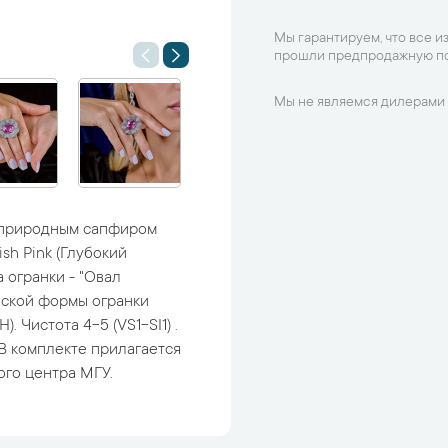
Мы гарантируем, что все и
прошли предпродажную по
Мы не являемся дилерами 
1 природным сапфиром
ish Pink (Глубокий
 огранки - "Овал
еской формы огранки
). Чистота 4-5 (VS1-SI1) .
р. В комплекте прилагается
го центра МГУ.