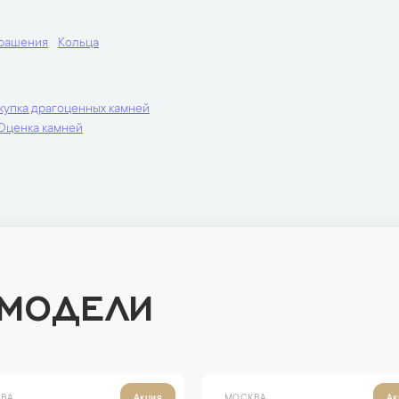
крашения
Кольца
купка драгоценных камней
Оценка камней
 МОДЕЛИ
ВА
МОСКВА