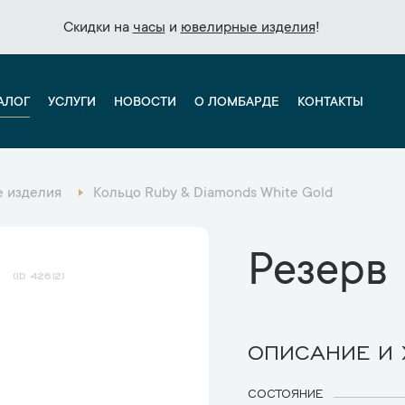
Скидки на
Скидки на
часы
часы
и
и
ювелирные изделия
ювелирные изделия
!
!
АЛОГ
УСЛУГИ
НОВОСТИ
О ЛОМБАРДЕ
КОНТАКТЫ
 изделия
Кольцо Ruby & Diamonds White Gold
Резерв
d
42612
ОПИСАНИЕ И
СОСТОЯНИЕ