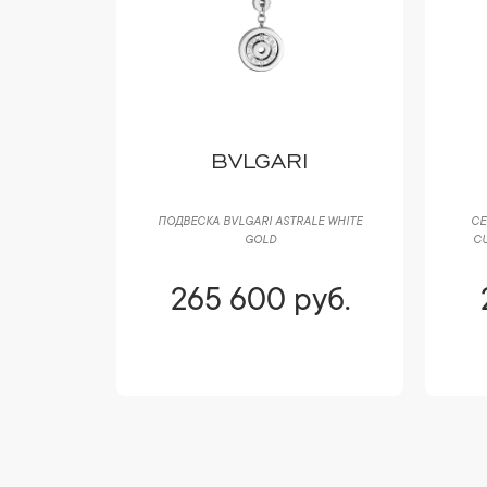
T
BVLGARI
OLLECTION
ПОДВЕСКА BVLGARI ASTRALE WHITE
СЕ
 & ENAMEL
GOLD
CU
уб.
265 600 руб.