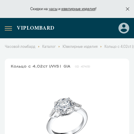
Скидки на
часы
и
ювелирные изделия
!
VIPLOMBARD
Скидки на
часы
и
ювелирные изделия
!
Часовой ломбард
Каталог
Ювелирные изделия
Кольцо с 4,02ct I
Кольцо с 4,02ct I/VVS1 GIA
4745