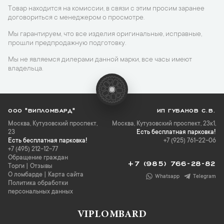
Товар находится на комиссии, в связи с этим просим заранее
договориться с менеджером о просмотре.
Мы гарантируем, что все изделия оригинальные, исправные,
прошли предпродажную подготовку.
Мы не являемся дилерами данной марки, все часы имеют
владельца.
ООО "ВИПЛОМБАРД"
ИП ГУБАНОВ С.В.
Москва
,
Кутузовский проспект,
Москва, Кутузовский проспект, 23к1,
23
Есть бесплатная парковка!
Есть бесплатная парковка!
+7 (925) 761-22-06
+7 (495) 212-12-77
Обращение граждан
+7 (985) 766-28-82
Торги
|
Отзывы
О ломбарде
|
Карта сайта
Whatsapp
Telegram
Политика обработки
персональных данных
VIPLOMBARD