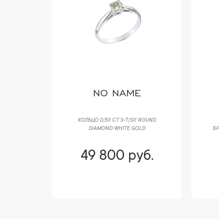
 CO
NO NAME
НА ПУСЕТА
КОЛЬЦО 0,50 CT S-T/SI1 ROUND
 DIAMOND
DIAMOND WHITE GOLD
БР
уб.
49 800 руб.