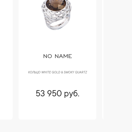
NO NAME
N
КОЛЬЦО WHITE GOLD & SMOKY QUARTZ
СЕРЬГИ YE
53 950 руб.
53 