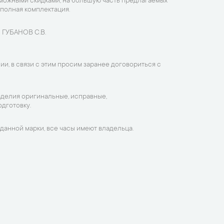
зможными скидками, на большую часть предлагаемых
 полная комплектация.
 ГУБАНОВ С.В.
ии, в связи с этим просим заранее договориться с
зделия оригинальные, исправные,
дготовку.
данной марки, все часы имеют владельца.