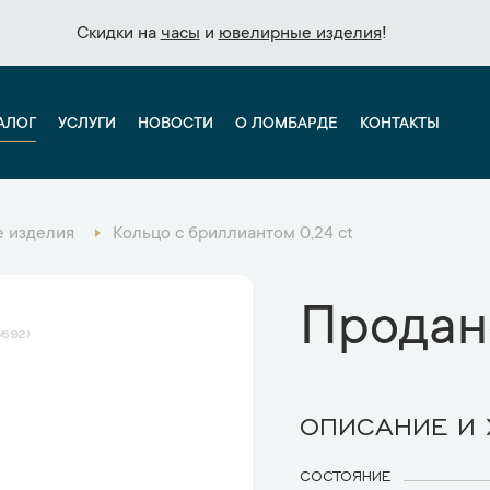
Скидки на
Скидки на
часы
часы
и
и
ювелирные изделия
ювелирные изделия
!
!
АЛОГ
УСЛУГИ
НОВОСТИ
О ЛОМБАРДЕ
КОНТАКТЫ
 изделия
Кольцо с бриллиантом 0,24 ct
Продан
4692
ОПИСАНИЕ И
СОСТОЯНИЕ