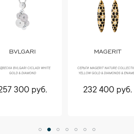
BVLGARI
MAGERIT
ДВЕСКА BVLGARI CICLADI WHITE
СЕРЬГИ MAGERIT NATURE COLLECTI
GOLD & DIAMOND
YELLOW GOLD & DIAMONDS & ENAM
257 300 руб.
232 400 руб.