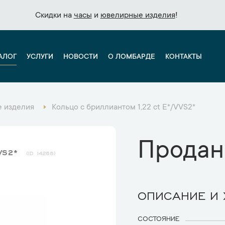
Скидки на
Скидки на
часы
часы
и
и
ювелирные изделия
ювелирные изделия
!
!
АЛОГ
УСЛУГИ
НОВОСТИ
О ЛОМБАРДЕ
КОНТАКТЫ
 изделия
Кольцо с бриллиантом 1,22 ct E*/VVS2*
Продан
VVS2*
14288
ОПИСАНИЕ И
СОСТОЯНИЕ