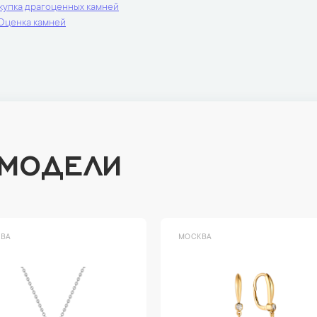
купка драгоценных камней
Оценка камней
 МОДЕЛИ
ВА
МОСКВА