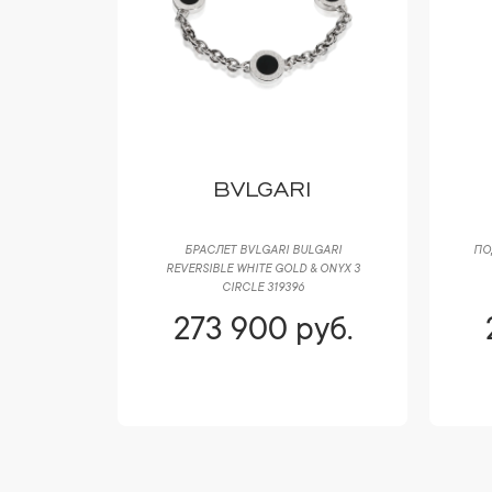
 CO
BVLGARI
BLES 0,70
БРАСЛЕТ BVLGARI BULGARI
ПО
REVERSIBLE WHITE GOLD & ONYX 3
CIRCLE 319396
уб.
273 900 руб.