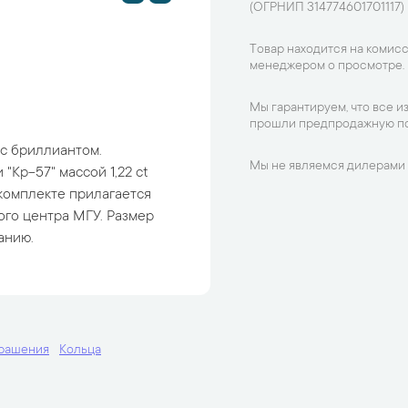
(ОГРНИП 314774601701117)
Товар находится на комисс
менеджером о просмотре.
Мы гарантируем, что все и
прошли предпродажную по
 с бриллиантом.
Мы не являемся дилерами 
Кр-57" массой 1,22 ct
 В комплекте прилагается
го центра МГУ. Размер
анию.
крашения
Кольца