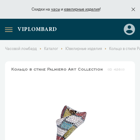
Скидки на
часы
и
ювелирные изделия
!
VIPLOMBARD
Скидки на
часы
и
ювелирные изделия
!
Часовой ломбард
Каталог
Ювелирные изделия
Кольцо в стиле Pa
Кольцо в стиле Palmiero Art Collection
42611