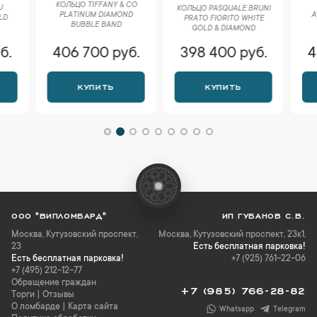
КОЛЬЦО TIFFANY & CO
БРАСЛ
КОЛЬЦО PASQUALE BRUNI
PLATINUM DIAMOND
ASTRALE
РRАTО FIORITO WHITE
BUBBLE BAND
DIAMON
GOLD & DIAMOND
406 700 руб.
398 400 руб.
423 
КУПИТЬ
КУПИТЬ
К
ООО "ВИПЛОМБАРД"
ИП ГУБАНОВ С.В.
Москва
,
Кутузовский проспект,
Москва, Кутузовский проспект, 23к1,
23
Есть бесплатная парковка!
Есть бесплатная парковка!
+7 (925) 761-22-06
+7 (495) 212-12-77
Обращение граждан
+7 (985) 766-28-82
Торги
|
Отзывы
О ломбарде
|
Карта сайта
Whatsapp
Telegram