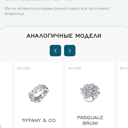
Мы не являемся дилерами данной марки, все часы имеют
владельца.
АНАЛОГИЧНЫЕ МОДЕЛИ
МОСКВА
МОСКВА
МОСКВА
PASQUALE
TIFFANY & CO
BV
BRUNI