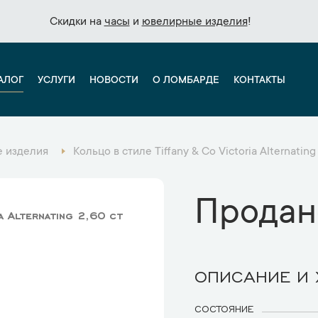
Скидки на
Скидки на
часы
часы
и
и
ювелирные изделия
ювелирные изделия
!
!
АЛОГ
УСЛУГИ
НОВОСТИ
О ЛОМБАРДЕ
КОНТАКТЫ
 изделия
Кольцо в стиле Tiffany & Co Victoria Alternating
Продан
a Alternating 2,60 ct
ОПИСАНИЕ И
СОСТОЯНИЕ