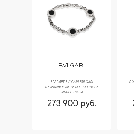
 CO
BVLGARI
BLES 0,70
БРАСЛЕТ BVLGARI BULGARI
ПО
REVERSIBLE WHITE GOLD & ONYX 3
CIRCLE 319396
уб.
273 900 руб.