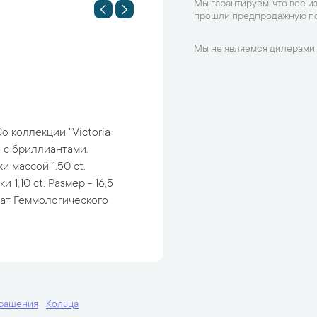
Мы гарантируем, что все и
прошли предпродажную по
Мы не являемся дилерами 
o коллекции "Victoria
ы с бриллиантами.
 массой 1.50 ct.
1,10 ct. Размер - 16,5
икат Геммологического
крашения
Кольца