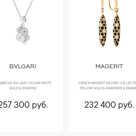
BVLGARI
MAGERIT
ДВЕСКА BVLGARI CICLADI WHITE
СЕРЬГИ MAGERIT NATURE COLLECTI
GOLD & DIAMOND
YELLOW GOLD & DIAMONDS & ENAM
257 300 руб.
232 400 руб.