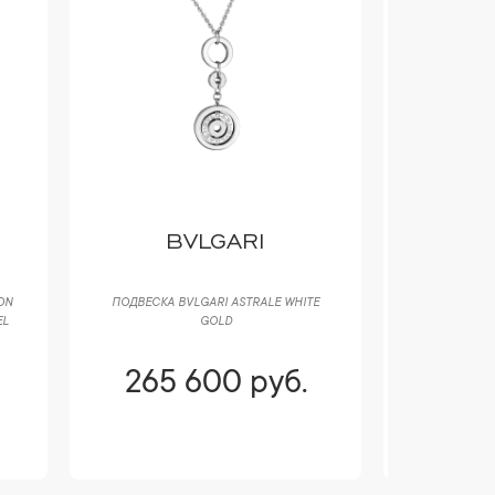
BVLGARI
PO
ON
ПОДВЕСКА BVLGARI ASTRALE WHITE
СЕРЬГИ PO
EL
GOLD
CURVED OV
265 600 руб.
273