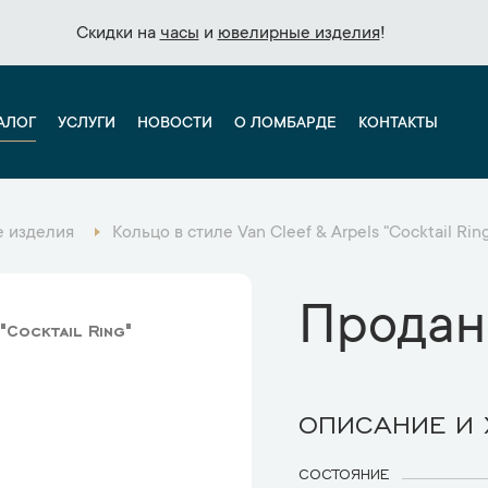
Скидки на
Скидки на
часы
часы
и
и
ювелирные изделия
ювелирные изделия
!
!
АЛОГ
УСЛУГИ
НОВОСТИ
О ЛОМБАРДЕ
КОНТАКТЫ
 изделия
Кольцо в стиле Van Cleef & Arpels "Cocktail Rin
Продан
"Cocktail Ring"
ОПИСАНИЕ И
СОСТОЯНИЕ