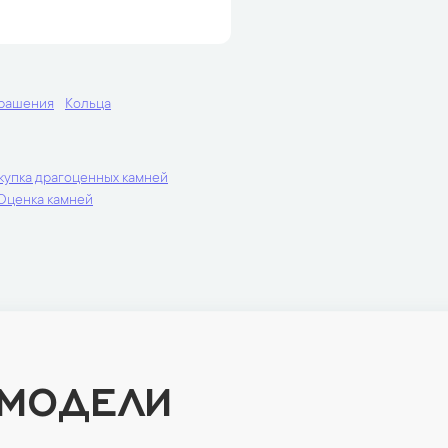
крашения
Кольца
купка драгоценных камней
Оценка камней
 МОДЕЛИ