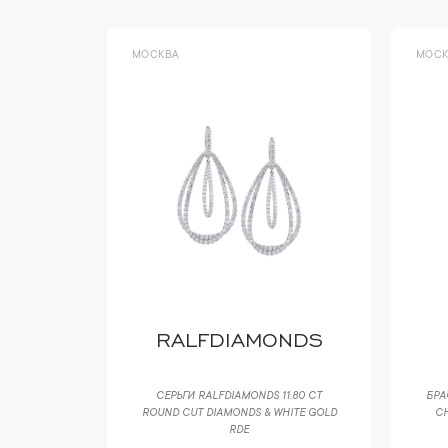
МОСКВА
МОСК
E
RALFDIAMONDS
OUND CUT
СЕРЬГИ RALFDIAMONDS 11.80 CT
БРА
D HOOP
ROUND CUT DIAMONDS & WHITE GOLD
C
RDE