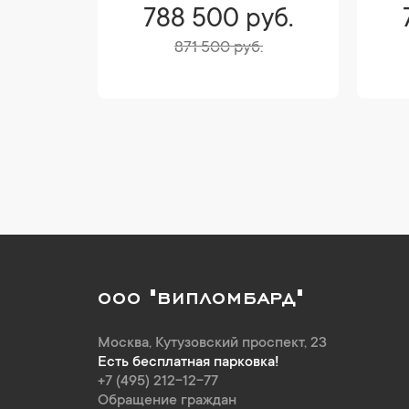
уб.
788 500 руб.
871 500 руб.
ООО "ВИПЛОМБАРД"
Москва
,
Кутузовский проспект, 23
Есть бесплатная парковка!
+7 (495) 212-12-77
Обращение граждан