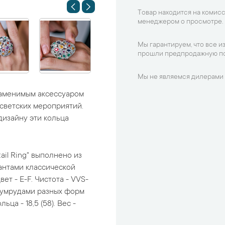
Товар находится на комисс
менеджером о просмотре.
Мы гарантируем, что все и
прошли предпродажную по
Мы не являемся дилерами 
заменимым аксессуаром
светских мероприятий.
дизайну эти кольца
tail Ring" выполнено из
антами классической
ет - E-F. Чистота - VVS-
изумрудами разных форм
ьца - 18,5 (58). Вес -