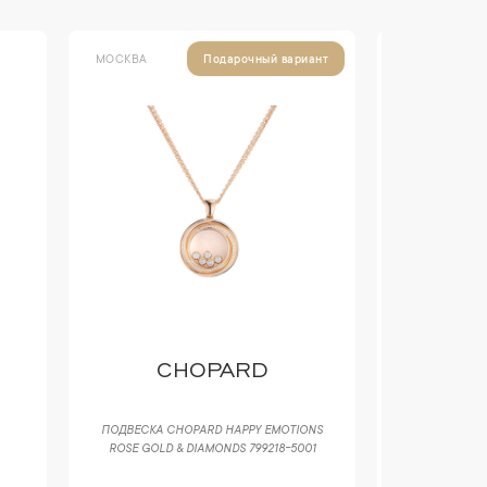
МОСКВА
МОСКВА
Подарочный вариант
CHOPARD
YANU
ПОДВЕСКА CHOPARD HAPPY EMOTIONS
КОЛЬЦ
ROSE GOLD & DIAMONDS 799218-5001
MADAGASCAR 
& PINK 