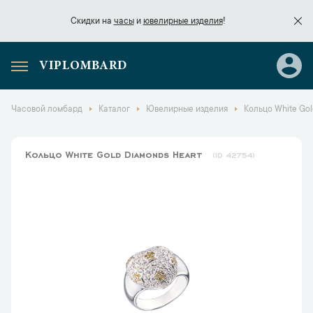
Скидки на
часы
и
ювелирные изделия
!
VIPLOMBARD
Скидки на
часы
и
ювелирные изделия
!
Часовой ломбард
Каталог
Ювелирные изделия
Кольцо White Gol
Кольцо White Gold Diamonds Heart
42754