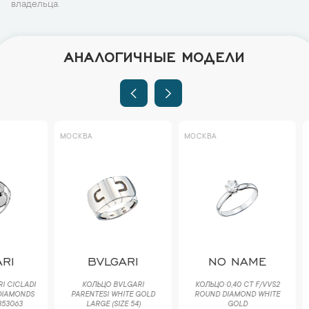
владельца.
АНАЛОГИЧНЫЕ МОДЕЛИ
МОСКВА
МОСКВА
МОСКВА
ST
BVLGARI
NO NAME
WE
КОЛЬЦО BVLGARI
КОЛЬЦО 0,40 CT F/VVS2
ПОДВЕ
PARENTESI WHITE GOLD
ROUND DIAMOND WHITE
WEBSTER F
LARGE (SIZE 54)
GOLD
FOR TU