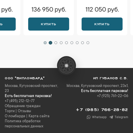
136 950 руб.
112 050 руб.
128 
КУПИТЬ
КУПИТЬ
К
ООО "ВИПЛОМБАРД"
ИП ГУБАНОВ С.В.
Москва
,
Кутузовский проспект,
Москва, Кутузовский проспект, 23к1,
23
Есть бесплатная парковка!
Есть бесплатная парковка!
+7 (925) 761-22-06
+7 (495) 212-12-77
Обращение граждан
+7 (985) 766-28-82
Торги
|
Отзывы
О ломбарде
|
Карта сайта
Whatsapp
Telegram
Политика обработки
персональных данных