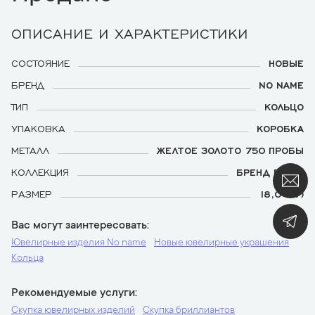
ОПИСАНИЕ И ХАРАКТЕРИСТИКИ
СОСТОЯНИЕ
НОВЫЕ
БРЕНД
NO NAME
ТИП
КОЛЬЦО
УПАКОВКА
КОРОБКА
МЕТАЛЛ
ЖЕЛТОЕ ЗОЛОТО 750 ПРОБЫ
КОЛЛЕКЦИЯ
БРЕНД FLOYA
РАЗМЕР
18,0 (57)
Вас могут заинтересовать
Ювелирные изделия No name
Новые ювелирные украшения
Кольца
Рекомендуемые услуги
Скупка ювелирных изделий
Скупка бриллиантов