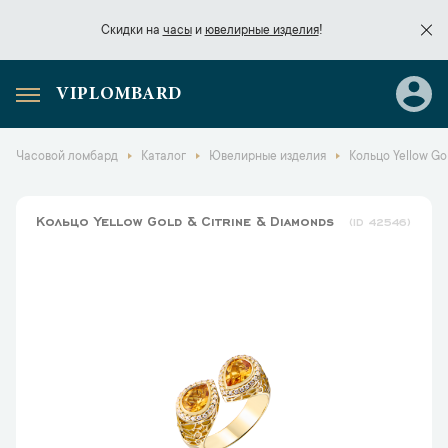
Скидки на
часы
и
ювелирные изделия
!
VIPLOMBARD
Скидки на
часы
и
ювелирные изделия
!
Часовой ломбард
Каталог
Ювелирные изделия
Кольцо Yellow Gol
Кольцо Yellow Gold & Citrine & Diamonds
42546