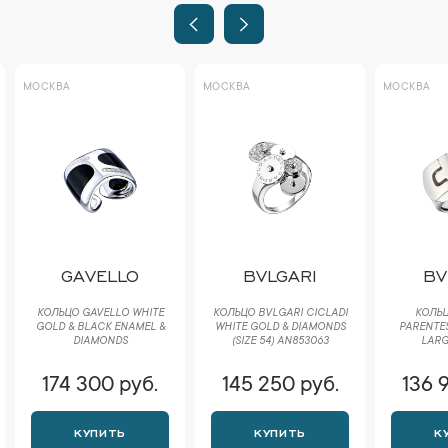
МОСКВА
МОСКВА
МОСКВА
GAVELLO
BVLGARI
BV
КОЛЬЦО GAVELLO WHITE
КОЛЬЦО BVLGARI CICLADI
КОЛЬЦ
GOLD & BLACK ENAMEL &
WHITE GOLD & DIAMONDS
PARENTES
DIAMONDS
(SIZE 54) AN853063
LARGE
174 300 руб.
145 250 руб.
136 
КУПИТЬ
КУПИТЬ
К