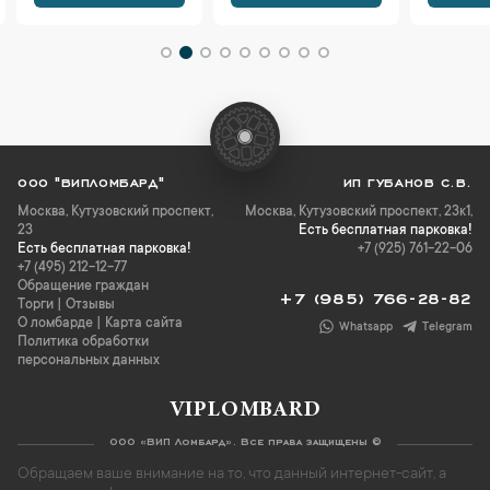
ООО "ВИПЛОМБАРД"
ИП ГУБАНОВ С.В.
Москва
,
Кутузовский проспект,
Москва, Кутузовский проспект, 23к1,
23
Есть бесплатная парковка!
Есть бесплатная парковка!
+7 (925) 761-22-06
+7 (495) 212-12-77
Обращение граждан
+7 (985) 766-28-82
Торги
|
Отзывы
О ломбарде
|
Карта сайта
Whatsapp
Telegram
Политика обработки
персональных данных
VIPLOMBARD
ООО «ВИП Ломбард». Все права защищены ©
Обращаем ваше внимание на то, что данный интернет-сайт, а