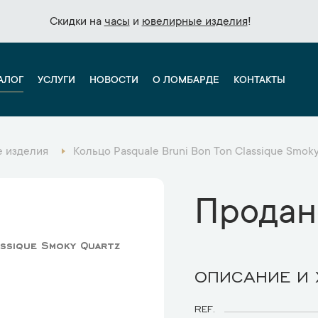
Скидки на
Скидки на
часы
часы
и
и
ювелирные изделия
ювелирные изделия
!
!
АЛОГ
УСЛУГИ
НОВОСТИ
О ЛОМБАРДЕ
КОНТАКТЫ
 изделия
Кольцо Pasquale Bruni Bon Ton Classique Smok
Продан
assique Smoky Quartz
ОПИСАНИЕ И
REF.