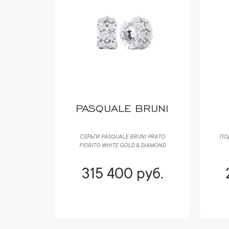
PASQUALE BRUNI
LGARI
СЕРЬГИ PASQUALE BRUNI РRАTО
ПОД
& ONYX 3
FIORITO WHITE GOLD & DIAMOND
уб.
315 400 руб.