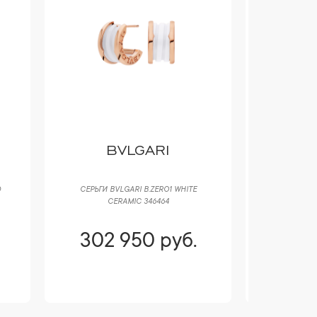
BVLGARI
D
СЕРЬГИ BVLGARI B.ZERO1 WHITE
КОЛЬЦО BO
CERAMIC 346464
GOLD
302 950 руб.
290