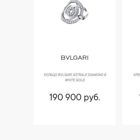
 CO
BVLGARI
BBLES 0,58
КОЛЬЦО BVLGARI ASTRALE DIAMOND &
КРЕ
WHITE GOLD
уб.
190 900 руб.