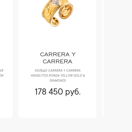
CARRERA Y
CA
CARRERA
C
VE
КОЛЬЦО CARRERA Y CARRERA
СЕРЬГИ CA
DA
ANGELITOS RONDA YELLOW GOLD &
YELLOW & 
DIAMONDS
D
178 450 руб.
207