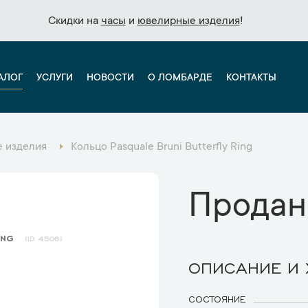
Скидки на
Скидки на
часы
часы
и
и
ювелирные изделия
ювелирные изделия
!
!
АЛОГ
УСЛУГИ
НОВОСТИ
О ЛОМБАРДЕ
КОНТАКТЫ
 изделия
Кольцо Pasquale Bruni Butterfly Ring
Продан
ing
4506
ОПИСАНИЕ И
СОСТОЯНИЕ