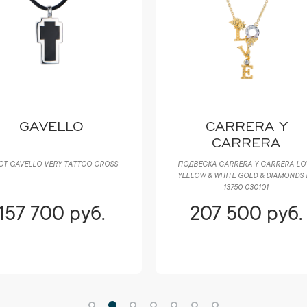
GAVELLO
CARRERA Y
CARRERA
СТ GAVELLO VERY TATTOO CROSS
ПОДВЕСКА CARRERA Y CARRERA LO
YELLOW & WHITE GOLD & DIAMONDS 
13750 030101
157 700 руб.
207 500 руб.