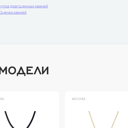
купка драгоценных камней
Оценка камней
 МОДЕЛИ
ВА
МОСКВА