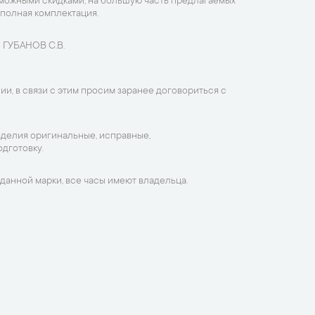
зможными скидками, на большую часть предлагаемых
 полная комплектация.
 ГУБАНОВ С.В.
ии, в связи с этим просим заранее договориться с
зделия оригинальные, исправные,
дготовку.
данной марки, все часы имеют владельца.