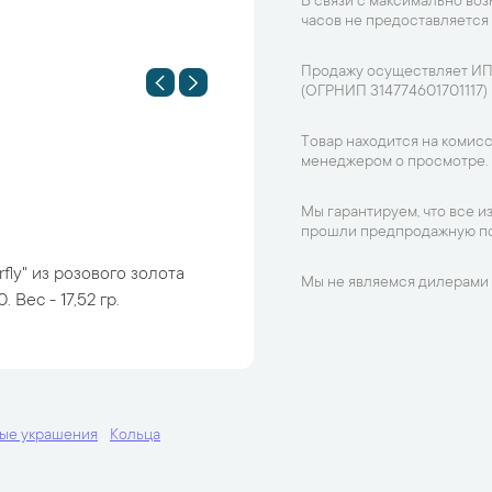
В связи с максимально во
часов не предоставляется
Продажу осуществляет ИП
(ОГРНИП 314774601701117)
Товар находится на комисс
менеджером о просмотре.
Мы гарантируем, что все и
прошли предпродажную по
fly" из розового золота
Мы не являемся дилерами 
 Вес - 17,52 гр.
ые украшения
Кольца