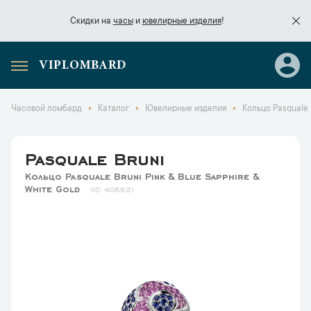
Скидки на
часы
и
ювелирные изделия
!
VIPLOMBARD
Скидки на
часы
и
ювелирные изделия
!
Часовой ломбард
Каталог
Ювелирные изделия
Кольцо Pasquale B
Pasquale Bruni
Кольцо Pasquale Bruni Pink & Blue Sapphire &
White Gold
40862