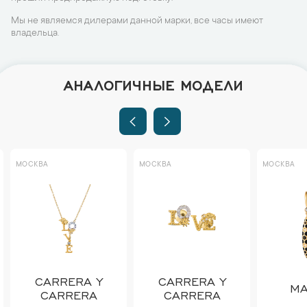
Мы не являемся дилерами данной марки, все часы имеют
владельца.
АНАЛОГИЧНЫЕ МОДЕЛИ
МОСКВА
МОСКВА
МОСКВА
CARRERA Y
CARRERA Y
MA
CARRERA
CARRERA