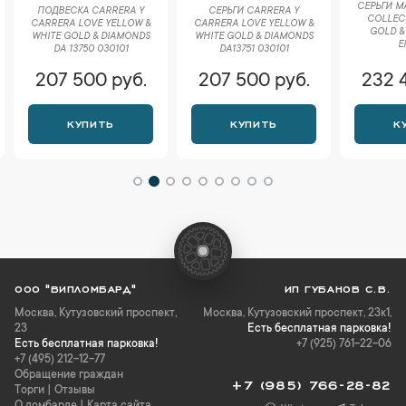
СЕРЬГИ M
ПОДВЕСКА CARRERA Y
СЕРЬГИ CARRERA Y
COLLEC
CARRERA LOVE YELLOW &
CARRERA LOVE YELLOW &
GOLD &
WHITE GOLD & DIAMONDS
WHITE GOLD & DIAMONDS
E
DA 13750 030101
DA13751 030101
207 500 руб.
207 500 руб.
232 
КУПИТЬ
КУПИТЬ
К
ООО "ВИПЛОМБАРД"
ИП ГУБАНОВ С.В.
Москва
,
Кутузовский проспект,
Москва, Кутузовский проспект, 23к1,
23
Есть бесплатная парковка!
Есть бесплатная парковка!
+7 (925) 761-22-06
+7 (495) 212-12-77
Обращение граждан
+7 (985) 766-28-82
Торги
|
Отзывы