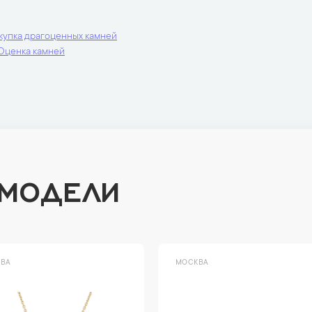
купка драгоценных камней
Оценка камней
 МОДЕЛИ
ВА
МОСКВА