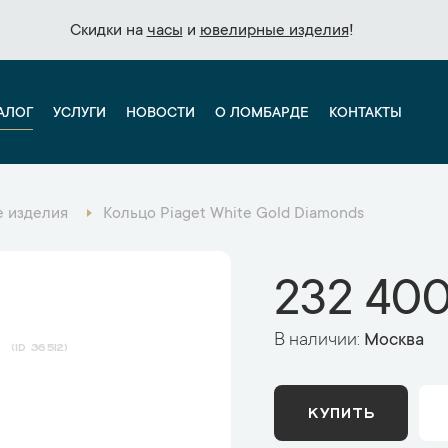
Скидки на
Скидки на
часы
часы
и
и
ювелирные изделия
ювелирные изделия
!
!
АЛОГ
УСЛУГИ
НОВОСТИ
О ЛОМБАРДЕ
КОНТАКТЫ
 изделия
Кольцо Piaget White Gold Diamonds
232 400
В наличии:
Москва
s
36512
КУПИТЬ