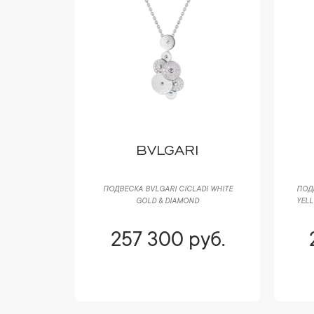
 CO
BVLGARI
BLES 0,70
ПОДВЕСКА BVLGARI CICLADI WHITE
ПОД
GOLD & DIAMOND
YELL
уб.
257 300 руб.