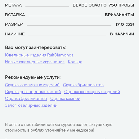
МЕТАЛЛ
БЕЛОЕ ЗОЛОТО 750 ПРОБЫ
ВСТАВКА
БРИЛЛИАНТЫ
РАЗМЕР
17,0 (53)
НАЛИЧИЕ
В НАЛИЧИИ
Вас могут заинтересовать
Ювелирные изделия RalfDiamonds
Новые ювелирные украшения
Кольца
Рекомендуемые услуги
Скупка ювелирных изделий
Скупка бриллиантов
Скупка драгоценных камней
Оценка ювелирных изделий
Оценка бриллиантов
Оценка камней
Залог ювелирных изделий
В связи с нестабильностью курсов валют, актуальную
стоимость в рублях уточняйте у менеджера!