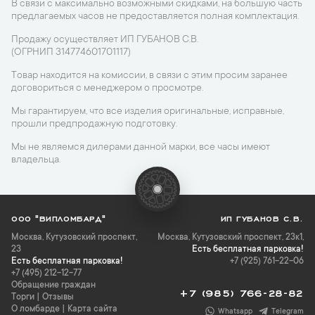
В связи с максимально возможными скидками, на большую часть
предлагаемых часов не предоставляется полная комплектация.
Продажу осуществляет ИП ГУБАНОВ С.В.
(ОГРНИП 314774601701117)
Товар находится на комиссии, в связи с этим просим заранее
договориться с менеджером о просмотре.
Мы гарантируем, что все изделия оригинальные, исправные,
прошли предпродажную подготовку.
Мы не являемся дилерами данной марки, все часы имеют
владельца.
ООО "ВИПЛОМБАРД"
ИП ГУБАНОВ С.В.
Москва
,
Кутузовский проспект,
Москва, Кутузовский проспект, 23к1,
23
Есть бесплатная парковка!
Есть бесплатная парковка!
+7 (925) 761-22-06
+7 (495) 212-12-77
Обращение граждан
+7 (985) 766-28-82
Торги
|
Отзывы
О ломбарде
|
Карта сайта
Whatsapp
Telegram