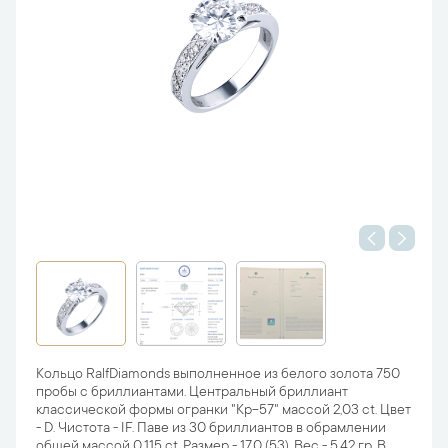
Кольцо RalfDiamonds выполненное из белого золота 750
пробы с бриллиантами. Центральный бриллиант
классической формы огранки "Кр-57" массой 2,03 ct. Цвет
- D. Чистота - IF. Паве из 30 бриллиантов в обрамлении
общей массой 0,115 ct. Размер - 17,0 (53). Вес - 5,42 гр. В