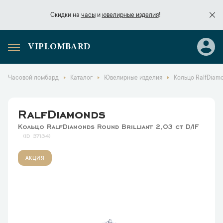
Скидки на
часы
и
ювелирные изделия
!
VIPLOMBARD
Скидки на
часы
и
ювелирные изделия
!
Часовой ломбард
Каталог
Ювелирные изделия
Кольцо RalfDiamon
RalfDiamonds
Кольцо RalfDiamonds Round Brilliant 2,03 ct D/IF
37134
АКЦИЯ